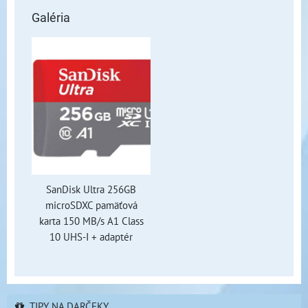
Galéria
SanDisk Ultra 256GB
microSDXC pamäťová
karta 150 MB/s A1 Class
10 UHS-I + adaptér
TIPY NA DARČEKY