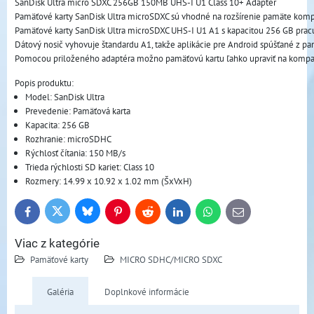
SanDisk Ultra micro SDXC 256GB 150MB UHS-I U1 Class 10+ Adaptér
Pamäťové karty SanDisk Ultra microSDXC sú vhodné na rozšírenie pamäte kompati
Pamäťové karty SanDisk Ultra microSDXC UHS-I U1 A1 s kapacitou 256 GB pracuj
Dátový nosič vyhovuje štandardu A1, takže aplikácie pre Android spúšťané z pamä
Pomocou priloženého adaptéra možno pamäťovú kartu ľahko upraviť na kompat
Popis produktu:
Model: SanDisk Ultra
Prevedenie: Pamäťová karta
Kapacita: 256 GB
Rozhranie: microSDHC
Rýchlosť čítania: 150 MB/s
Trieda rýchlosti SD kariet: Class 10
Rozmery: 14.99 x 10.92 x 1.02 mm (ŠxVxH)
Bluesky
Twitter
Facebook
Pinterest
Reddit
LinkedIn
WhatsApp
E-
mail
Viac z kategórie
Pamäťové karty
MICRO SDHC/MICRO SDXC
Galéria
Doplnkové informácie