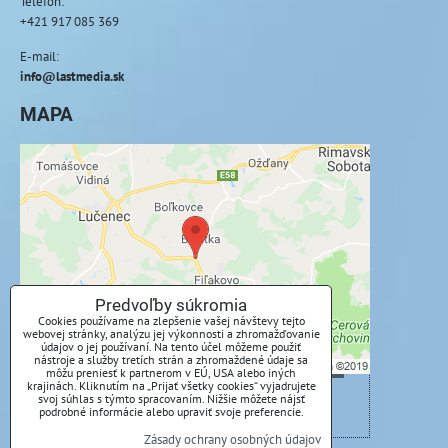
Telefón:
+421 917 085 369
E-mail:
info@lastmedia.sk
MAPA
Externý obsah je blokovaný Voľbami
súkromia
Prajete si načítať externý obsah?
Povoliť tentokrát
Predvoľby súkromia
Cookies používame na zlepšenie vašej návštevy tejto
webovej stránky, analýzu jej výkonnosti a zhromažďovanie
Povoliť a zapamätať - súhlas s druhom cookie:
údajov o jej používaní. Na tento účel môžeme použiť
Funkčné
nástroje a služby tretích strán a zhromaždené údaje sa
môžu preniesť k partnerom v EÚ, USA alebo iných
krajinách. Kliknutím na „Prijať všetky cookies“ vyjadrujete
svoj súhlas s týmto spracovaním. Nižšie môžete nájsť
Otvoriť obsah v novom okne
podrobné informácie alebo upraviť svoje preferencie.
Zásady ochrany osobných údajov