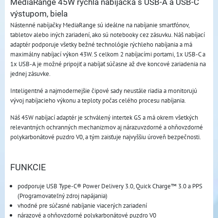
MediaRange 45W rýchla nabíjačka s USB-A a USB-C
výstupom, biela
Nástenné nabíjačky MediaRange sú ideálne na nabíjanie smartfónov,
tabletov alebo iných zariadení, ako sú notebooky cez zásuvku. Náš nabíjací
adaptér podporuje všetky bežné technológie rýchleho nabíjania a má
maximálny nabíjací výkon 43W. S celkom 2 nabíjacími portami, 1x USB-C a
1x USB-A je možné pripojiť a nabíjať súčasne až dve koncové zariadenia na
jednej zásuvke.
Inteligentné a najmodernejšie čipové sady neustále riadia a monitorujú
vývoj nabíjacieho výkonu a teploty počas celého procesu nabíjania.
Náš 45W nabíjací adaptér je schválený intertek GS a má okrem všetkých
relevantných ochranných mechanizmov aj nárazuvzdorné a ohňovzdorné
polykarbonátové puzdro V0, a tým zaisťuje najvyššiu úroveň bezpečnosti.
FUNKCIE
podporuje USB Type-C® Power Delivery 3.0, Quick Charge™ 3.0 a PPS
(Programovateľný zdroj napájania)
vhodné pre súčasné nabíjanie viacerých zariadení
nárazové a ohňovzdorné polykarbonátové puzdro V0