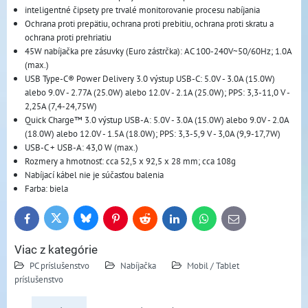
inteligentné čipsety pre trvalé monitorovanie procesu nabíjania
Ochrana proti prepätiu, ochrana proti prebitiu, ochrana proti skratu a
ochrana proti prehriatiu
45W nabíjačka pre zásuvky (Euro zástrčka): AC 100-240V~50/60Hz; 1.0A
(max.)
USB Type-C® Power Delivery 3.0 výstup USB-C: 5.0V - 3.0A (15.0W)
alebo 9.0V - 2.77A (25.0W) alebo 12.0V - 2.1A (25.0W); PPS: 3,3-11,0 V -
2,25A (7,4-24,75W)
Quick Charge™ 3.0 výstup USB-A: 5.0V - 3.0A (15.0W) alebo 9.0V - 2.0A
(18.0W) alebo 12.0V - 1.5A (18.0W); PPS: 3,3-5,9 V - 3,0A (9,9-17,7W)
USB-C + USB-A: 43,0 W (max.)
Rozmery a hmotnosť: cca 52,5 x 92,5 x 28 mm; cca 108g
Nabíjací kábel nie je súčasťou balenia
Farba: biela
Bluesky
Twitter
Facebook
Pinterest
Reddit
LinkedIn
WhatsApp
E-
mail
Viac z kategórie
PC príslušenstvo
Nabíjačka
Mobil / Tablet
príslušenstvo