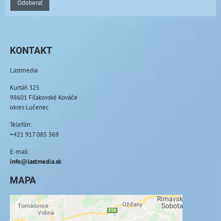
Odoberať
KONTAKT
Lastmedia
Kurtáň 325
98601 Fiľakovské Kováče
okres Lučenec
Telefón:
+421 917 085 369
E-mail:
info@lastmedia.sk
MAPA
Externý obsah je blokovaný Voľbami