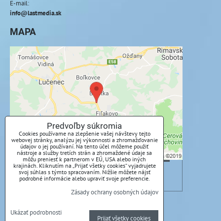
E-mail:
info@lastmedia.sk
MAPA
Externý obsah je blokovaný Voľbami
súkromia
Prajete si načítať externý obsah?
Povoliť tentokrát
Predvoľby súkromia
Cookies používame na zlepšenie vašej návštevy tejto
webovej stránky, analýzu jej výkonnosti a zhromažďovanie
Povoliť a zapamätať - súhlas s druhom cookie:
údajov o jej používaní. Na tento účel môžeme použiť
Funkčné
nástroje a služby tretích strán a zhromaždené údaje sa
môžu preniesť k partnerom v EÚ, USA alebo iných
krajinách. Kliknutím na „Prijať všetky cookies“ vyjadrujete
svoj súhlas s týmto spracovaním. Nižšie môžete nájsť
Otvoriť obsah v novom okne
podrobné informácie alebo upraviť svoje preferencie.
Zásady ochrany osobných údajov
Predvoľby súkromia
Zásady ochrany osobných údajov
Ukázať podrobnosti
Prijať všetky cookies