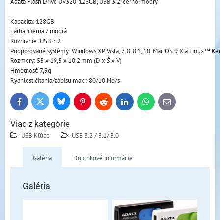
Adata Flash Drive UV320, 128GB, USB 3.2, černo-modrý
Kapacita: 128GB
Farba: čierna / modrá
Rozhranie: USB 3.2
Podporované systémy: Windows XP, Vista, 7, 8, 8.1, 10, Mac OS 9.X a Linux™ Ker
Rozmery: 55 x 19,5 x 10,2 mm (D x Š x V)
Hmotnosť: 7,9g
Rýchlosť čítania/zápisu max.: 80/10 Mb/s
Bluesky
Twitter
Facebook
Pinterest
Reddit
LinkedIn
WhatsApp
E-
mail
Viac z kategórie
USB Kľúče
USB 3.2 / 3.1/ 3.0
Galéria
Doplnkové informácie
Galéria