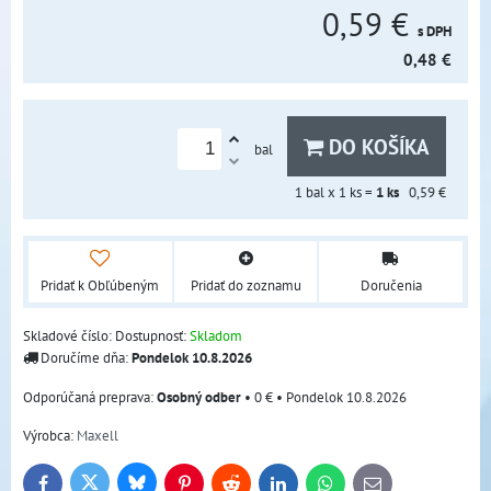
0,59 €
s DPH
0,48 €
DO KOŠÍKA
bal
1
bal x 1 ks =
1
ks
0,59 €
Pridať k Obľúbeným
Pridať do zoznamu
Doručenia
Skladové číslo:
Dostupnosť:
Skladom
Doručíme dňa:
Pondelok
10.8.2026
Osobný odber
•
0 €
•
Pondelok
10.8.2026
Výrobca:
Maxell
Bluesky
Twitter
Facebook
Pinterest
Reddit
LinkedIn
WhatsApp
E-