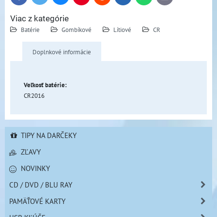
mail
Viac z kategórie
Batérie
Gombíkové
Lítiové
CR
Doplnkové informácie
Veľkosť batérie:
CR2016
TIPY NA DARČEKY
ZĽAVY
NOVINKY
CD / DVD / BLU RAY
PAMÄŤOVÉ KARTY