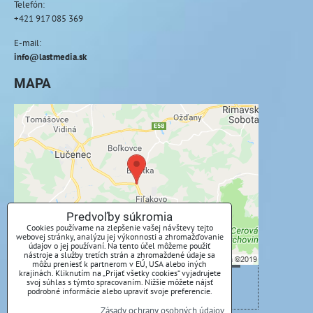
Telefón:
+421 917 085 369
E-mail:
info@lastmedia.sk
MAPA
Externý obsah je blokovaný Voľbami
súkromia
Prajete si načítať externý obsah?
Povoliť tentokrát
Predvoľby súkromia
Cookies používame na zlepšenie vašej návštevy tejto
webovej stránky, analýzu jej výkonnosti a zhromažďovanie
Povoliť a zapamätať - súhlas s druhom cookie:
údajov o jej používaní. Na tento účel môžeme použiť
Funkčné
nástroje a služby tretích strán a zhromaždené údaje sa
môžu preniesť k partnerom v EÚ, USA alebo iných
krajinách. Kliknutím na „Prijať všetky cookies“ vyjadrujete
svoj súhlas s týmto spracovaním. Nižšie môžete nájsť
Otvoriť obsah v novom okne
podrobné informácie alebo upraviť svoje preferencie.
Zásady ochrany osobných údajov