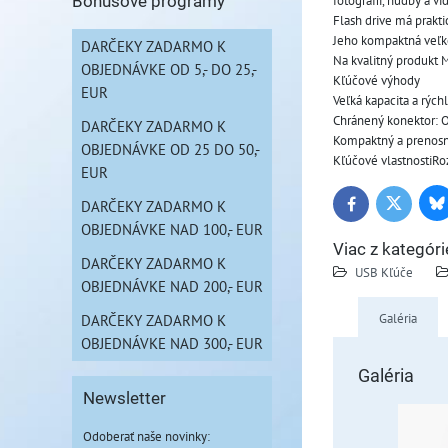
fotografií, hudby a v
Bonusové programy
Flash drive má prakti
Jeho kompaktná veľko
DARČEKY ZADARMO K
Na kvalitný produkt 
OBJEDNÁVKE OD 5,- DO 25,-
Kľúčové výhody
EUR
Veľká kapacita a rých
Chránený konektor: 
DARČEKY ZADARMO K
Kompaktný a prenosný
OBJEDNÁVKE OD 25 DO 50,-
Kľúčové vlastnostiRo
EUR
DARČEKY ZADARMO K
Bl
Twitter
Facebook
OBJEDNÁVKE NAD 100,- EUR
Viac z kategóri
DARČEKY ZADARMO K
USB Kľúče
OBJEDNÁVKE NAD 200,- EUR
Galéria
DARČEKY ZADARMO K
OBJEDNÁVKE NAD 300,- EUR
Galéria
Newsletter
Odoberať naše novinky: