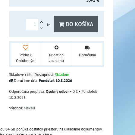
3,41 €
DO KOŠÍKA
ks
Pridať k
Pridať do
Doručenia
Obľúbeným
zoznamu
Skladové číslo:
Dostupnosť:
Skladom
Doručíme dňa:
Pondelok
10.8.2026
Osobný odber
•
0 €
•
Pondelok
10.8.2026
Výrobca:
Maxell
itou 64 GB ponúka dostatok priestoru na ukladanie dokumentov, 