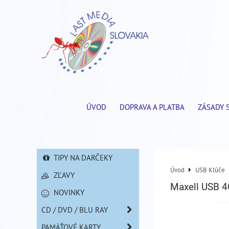
ÚVOD
DOPRAVA A PLATBA
ZÁSADY 
TIPY NA DARČEKY
Úvod
USB Kľúče
ZĽAVY
Maxell USB 4
NOVINKY
CD / DVD / BLU RAY
PAMÄŤOVÉ KARTY