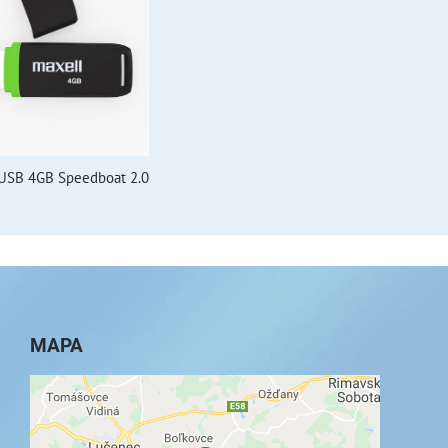
USB 4GB Speedboat 2.0
MAPA
Externý obsah je blokovaný Voľbami