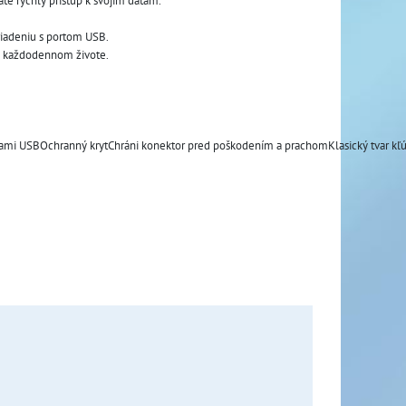
áte rýchly prístup k svojim dátam.
riadeniu s portom USB.
m každodennom živote.
rziami USBOchranný krytChráni konektor pred poškodením a prachomKlasický tvar kľ