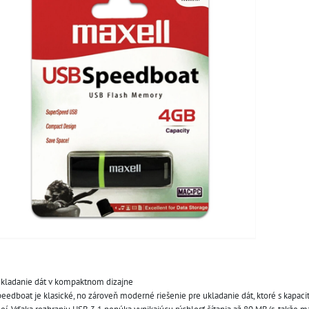
ukladanie dát v kompaktnom dizajne
peedboat je klasické, no zároveň moderné riešenie pre ukladanie dát, ktoré s kapac