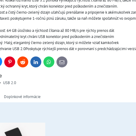
ideí. Vďaka rozhraniu USB 3.1 ponúka vynikajúcu rýchlosť čítania až 80 MB/s, takže m
cký ochranný kryt, ktorý chráni konektor pred poškodením a znečistením. 
sť a čistý čierno-zelený dizajn uľahčujú prenášanie a pripojenie k akémukoľvek za
Maxell poskytujeme 1-ročnú plnú záruku, takže sa naň môžete spoľahnúť vo svojo
losť: 64 GB úložisko a rýchlosť čítania až 80 MB/s pre rýchly prenos dát
Odnímateľný kryt chráni USB konektor pred poškodením a znečistením
: Malý, elegantný čierno-zelený dizajn, ktorý si môžete vziať kamkoľvek
zhranie USB 2.0Poskytuje rýchlejší prenos dát v porovnaní s predchádzajúcimi ve
uesky
Pinterest
Reddit
LinkedIn
WhatsApp
E-
mail
e
USB 2.0
Doplnkové informácie