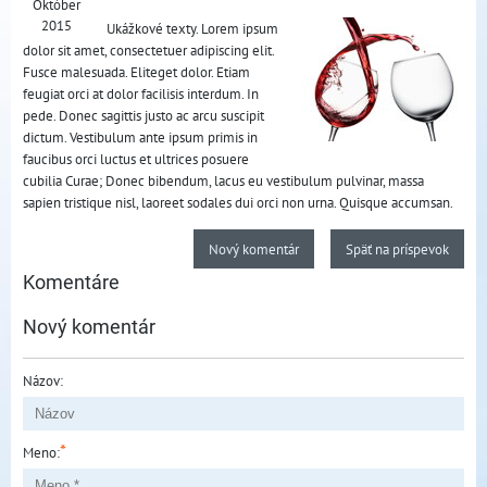
Október
2015
Ukážkové texty. Lorem ipsum
dolor sit amet, consectetuer adipiscing elit.
Fusce malesuada. Eliteget dolor. Etiam
feugiat orci at dolor facilisis interdum. In
pede. Donec sagittis justo ac arcu suscipit
dictum. Vestibulum ante ipsum primis in
faucibus orci luctus et ultrices posuere
cubilia Curae; Donec bibendum, lacus eu vestibulum pulvinar, massa
sapien tristique nisl, laoreet sodales dui orci non urna. Quisque accumsan.
Nový komentár
Späť na príspevok
Komentáre
Nový komentár
Názov:
*
Meno: