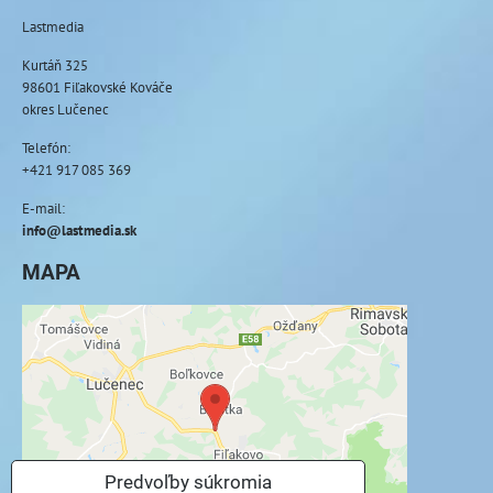
Lastmedia
Kurtáň 325
98601 Fiľakovské Kováče
okres Lučenec
Telefón:
+421 917 085 369
E-mail:
info@lastmedia.sk
MAPA
Externý obsah je blokovaný Voľbami
súkromia
Prajete si načítať externý obsah?
Povoliť tentokrát
Predvoľby súkromia