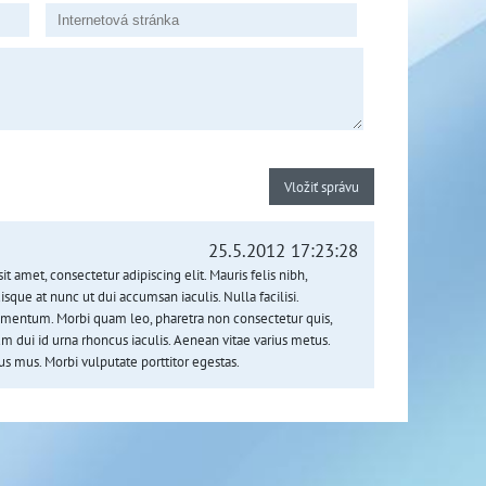
Vložiť správu
25.5.2012 17:23:28
met, consectetur adipiscing elit. Mauris felis nibh,
sque at nunc ut dui accumsan iaculis. Nulla facilisi.
ementum. Morbi quam leo, pharetra non consectetur quis,
um dui id urna rhoncus iaculis. Aenean vitae varius metus.
us mus. Morbi vulputate porttitor egestas.