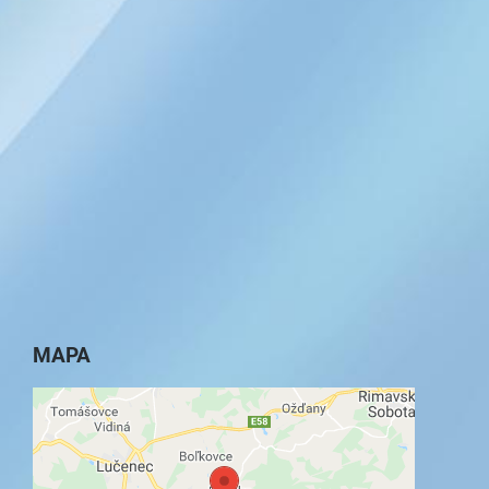
MAPA
Externý obsah je blokovaný Voľbami
súkromia