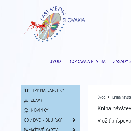
ÚVOD
DOPRAVA A PLATBA
ZÁSADY 
TIPY NA DARČEKY
Úvod
Kniha návšt
ZĽAVY
Kniha návšte
NOVINKY
CD / DVD / BLU RAY
Vložiť príspev
PAMÄŤOVÉ KARTY