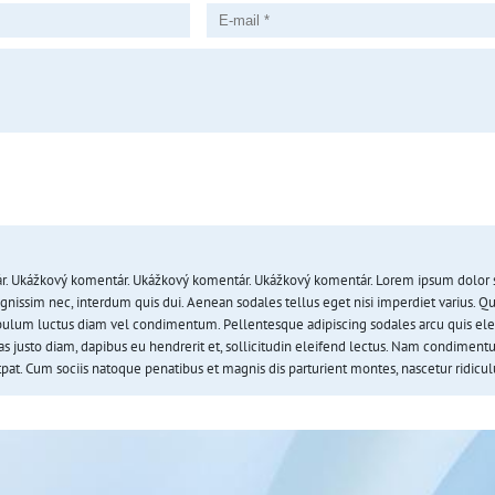
 Ukážkový komentár. Ukážkový komentár. Ukážkový komentár. Lorem ipsum dolor sit a
gnissim nec, interdum quis dui. Aenean sodales tellus eget nisi imperdiet varius. Qui
bulum luctus diam vel condimentum. Pellentesque adipiscing sodales arcu quis el
Cras justo diam, dapibus eu hendrerit et, sollicitudin eleifend lectus. Nam condiment
pat. Cum sociis natoque penatibus et magnis dis parturient montes, nascetur ridicul