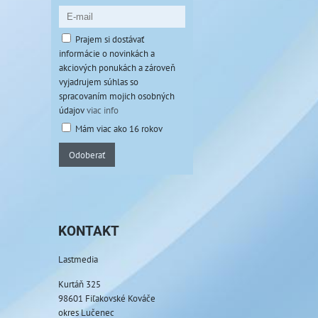
Prajem si dostávať
informácie o novinkách a
akciových ponukách a zároveň
vyjadrujem súhlas so
spracovaním mojich osobných
údajov
viac info
Mám viac ako 16 rokov
Odoberať
KONTAKT
Lastmedia
Kurtáň 325
98601 Fiľakovské Kováče
okres Lučenec