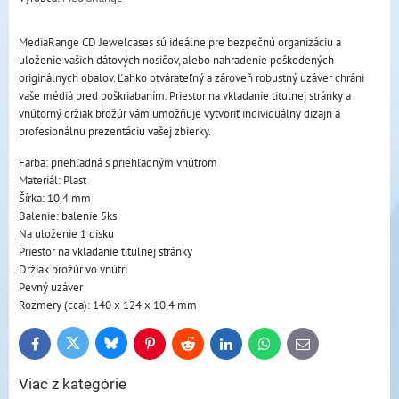
MediaRange CD Jewelcases sú ideálne pre bezpečnú organizáciu a
uloženie vašich dátových nosičov, alebo nahradenie poškodených
originálnych obalov. Ľahko otvárateľný a zároveň robustný uzáver chráni
vaše médiá pred poškriabaním. Priestor na vkladanie titulnej stránky a
vnútorný držiak brožúr vám umožňuje vytvoriť individuálny dizajn a
profesionálnu prezentáciu vašej zbierky.
Farba: priehľadná s priehľadným vnútrom
Materiál: Plast
Šírka: 10,4 mm
Balenie: balenie 5ks
Na uloženie 1 disku
Priestor na vkladanie titulnej stránky
Držiak brožúr vo vnútri
Pevný uzáver
Rozmery (cca): 140 x 124 x 10,4 mm
Bluesky
Twitter
Facebook
Pinterest
Reddit
LinkedIn
WhatsApp
E-
mail
Viac z kategórie