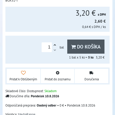
BOX31-T
3,20 €
s DPH
2,60 €
0,64 €
s DPH
/ ks
DO KOŠÍKA
bal
1
bal x 5 ks =
5
ks
3,20 €
Pridať k Obľúbeným
Pridať do zoznamu
Doručenia
Skladové číslo:
Dostupnosť:
Skladom
Doručíme dňa:
Pondelok
10.8.2026
Osobný odber
•
0 €
•
Pondelok
10.8.2026
Výrobca:
MediaRange