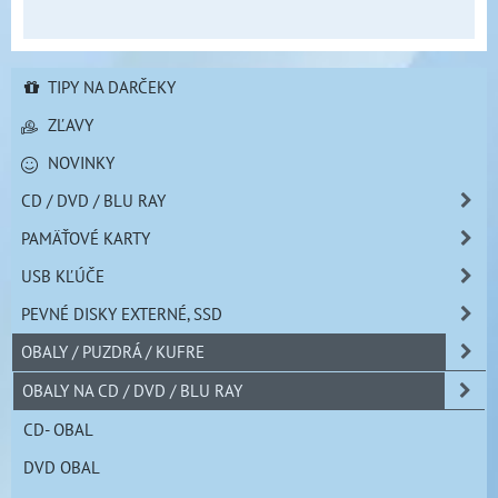
TIPY NA DARČEKY
ZĽAVY
NOVINKY
CD / DVD / BLU RAY
PAMÄŤOVÉ KARTY
USB KĽÚČE
PEVNÉ DISKY EXTERNÉ, SSD
OBALY / PUZDRÁ / KUFRE
OBALY NA CD / DVD / BLU RAY
CD- OBAL
DVD OBAL