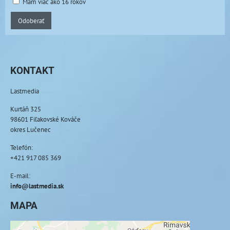
Mám viac ako 16 rokov
Odoberať
KONTAKT
Lastmedia
Kurtáň 325
98601 Fiľakovské Kováče
okres Lučenec
Telefón:
+421 917 085 369
E-mail:
info@lastmedia.sk
MAPA