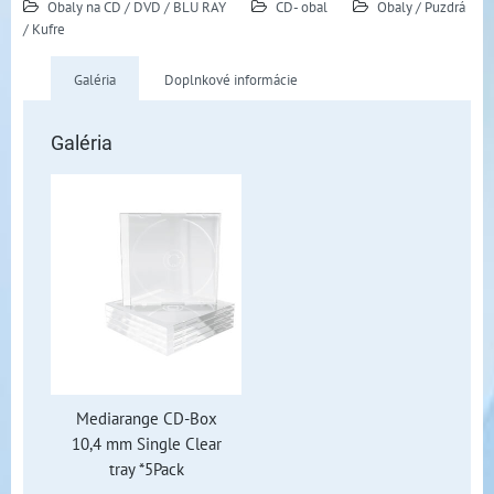
Obaly na CD / DVD / BLU RAY
CD- obal
Obaly / Puzdrá
/ Kufre
Galéria
Doplnkové informácie
Galéria
Mediarange CD-Box
10,4 mm Single Clear
tray *5Pack