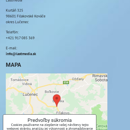
Lastmedia
Kurtáň 325
98601 Fiľakovské Kováče
okres Lučenec
Telefón:
+421 917 085 369
E-mail:
info@lastmedia.sk
MAPA
Externý obsah je blokovaný Voľbami
súkromia
Prajete si načítať externý obsah?
Povoliť tentokrát
Predvoľby súkromia
Cookies používame na zlepšenie vašej návštevy tejto
webovej stránky, analýzu jej výkonnosti a zhromažďovanie