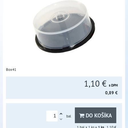
Box41
1,10 €
s DPH
0,89 €
DO KOŠÍKA
bal
1
bal x 1 ks =
1
ks
1,10 €