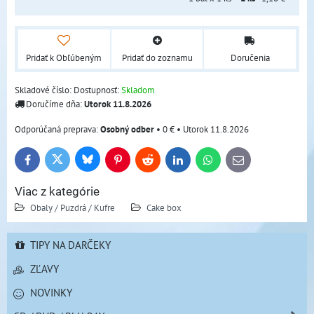
Pridať k Obľúbeným
Pridať do zoznamu
Doručenia
Skladové číslo:
Dostupnosť:
Skladom
Doručíme dňa:
Utorok
11.8.2026
Osobný odber
•
0 €
•
Utorok
11.8.2026
Bluesky
Twitter
Facebook
Pinterest
Reddit
LinkedIn
WhatsApp
E-
mail
Viac z kategórie
Obaly / Puzdrá / Kufre
Cake box
TIPY NA DARČEKY
ZĽAVY
NOVINKY