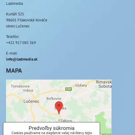
Lastmedia
Kurtáň 325
98601 Fiľakovské Kováče
okres Lučenec
Telefón:
+421 917 085 369
E-mail:
info@lastmedia.sk
MAPA
Externý obsah je blokovaný Voľbami
súkromia
Prajete si načítať externý obsah?
Povoliť tentokrát
Predvoľby súkromia
Cookies používame na zlepšenie vašej návštevy tejto