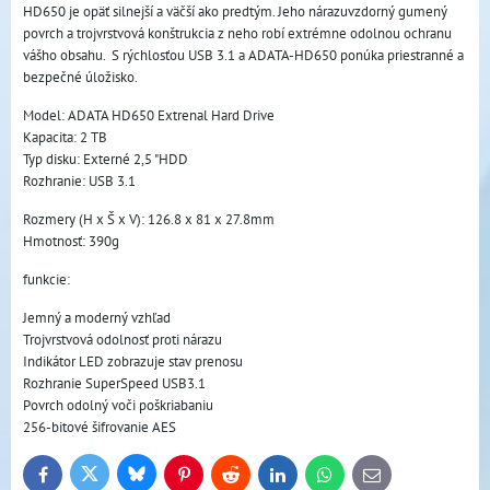
HD650 je opäť silnejší a väčší ako predtým. Jeho nárazuvzdorný gumený
povrch a trojvrstvová konštrukcia z neho robí extrémne odolnou ochranu
vášho obsahu. S rýchlosťou USB 3.1 a ADATA-HD650 ponúka priestranné a
bezpečné úložisko.
Model: ADATA HD650 Extrenal Hard Drive
Kapacita: 2 TB
Typ disku: Externé 2,5 "HDD
Rozhranie: USB 3.1
Rozmery (H x Š x V): 126.8 x 81 x 27.8mm
Hmotnosť: 390g
funkcie:
Jemný a moderný vzhľad
Trojvrstvová odolnosť proti nárazu
Indikátor LED zobrazuje stav prenosu
Rozhranie SuperSpeed USB3.1
Povrch odolný voči poškriabaniu
256-bitové šifrovanie AES
Bluesky
Twitter
Facebook
Pinterest
Reddit
LinkedIn
WhatsApp
E-