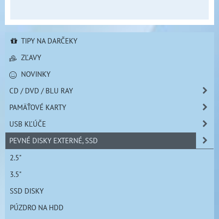
TIPY NA DARČEKY
ZĽAVY
NOVINKY
CD / DVD / BLU RAY
PAMÄŤOVÉ KARTY
USB KĽÚČE
PEVNÉ DISKY EXTERNÉ, SSD
2.5"
3.5"
SSD DISKY
PÚZDRO NA HDD