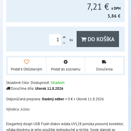
7,21 €
s DPH
5,86 €
DO KOŠÍKA
ks
Pridať k Obľúbeným
Pridať do zoznamu
Doručenia
Skladové číslo:
Dostupnosť:
Skladom
Doručíme dňa:
Utorok
11.8.2026
Osobný odber
•
0 €
•
Utorok
11.8.2026
Výrobca:
Adata
Elegantný dizajn USB Flash diskov Adata UV128 ponúka posuvný konektor,
vďaka ktorému je jeho použitie jednoduché a rýchle. Svoje starosti so