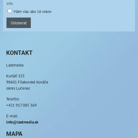
info
Mám viac ako 16 rokov
Odoberať
KONTAKT
Lastmedia
Kurtáň 325
98601 Fiľakovské Kováče
okres Lučenec
Telefón:
+421 917 085 369
E-mail:
info@lastmedia.sk
MAPA