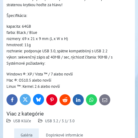
stratenou krytkou hoďte za hlavu!
Špecifikácia:
kapacita: 64GB
farba: Black / Blue
rozmery: 69 x 21 x 9 mm (L x W x H)
hmotnosť: 11g
rozhranie: podporuje USB 3.0, spätne kompatibilný s USB 2.2
výkon: sekvenčný zápis až 40MB / sec, rýchlosť čítania: 90MB / s
Systémové požiadavky:
Windows ®: XP / Vista ™ / 7 alebo novší
Mac ®: OS10.5 alebo novší
Linux ™: Kernel 2.6 alebo novší
Bluesky
Twitter
Facebook
Pinterest
Reddit
LinkedIn
WhatsApp
E-
mail
Viac z kategórie
USB Kľúče
USB 3.2 / 3.1/ 3.0
Galéria
Doplnkové informácie