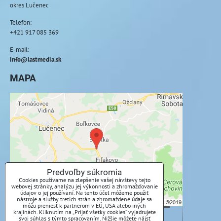
okres Lučenec
Telefón:
+421 917 085 369
E-mail:
info@lastmedia.sk
MAPA
Externý obsah je blokovaný Voľbami
súkromia
Prajete si načítať externý obsah?
Povoliť tentokrát
Predvoľby súkromia
Cookies používame na zlepšenie vašej návštevy tejto
webovej stránky, analýzu jej výkonnosti a zhromažďovanie
Povoliť a zapamätať - súhlas s druhom cookie:
údajov o jej používaní. Na tento účel môžeme použiť
Funkčné
nástroje a služby tretích strán a zhromaždené údaje sa
môžu preniesť k partnerom v EÚ, USA alebo iných
krajinách. Kliknutím na „Prijať všetky cookies“ vyjadrujete
svoj súhlas s týmto spracovaním. Nižšie môžete nájsť