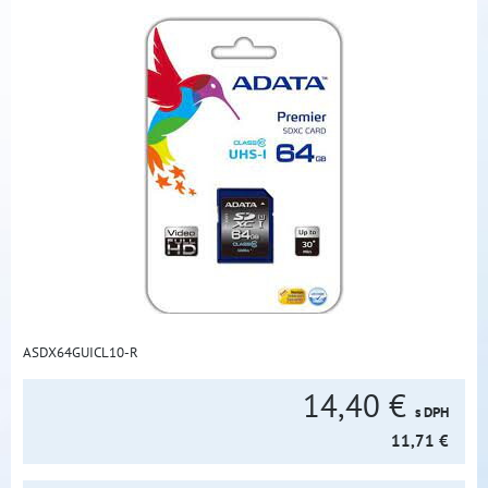
ASDX64GUICL10-R
14,40 €
s DPH
11,71 €