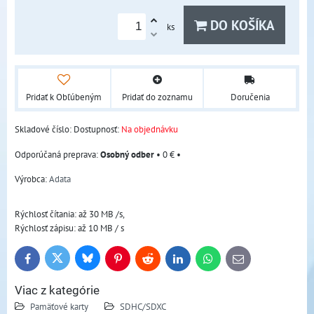
DO KOŠÍKA
ks
Pridať k Obľúbeným
Pridať do zoznamu
Doručenia
Skladové číslo:
Dostupnosť:
Na objednávku
Osobný odber
•
0 €
•
Výrobca:
Adata
Rýchlosť čítania: až 30 MB /s,
Rýchlosť zápisu: až 10 MB / s
Bluesky
Twitter
Facebook
Pinterest
Reddit
LinkedIn
WhatsApp
E-
mail
Viac z kategórie
Pamäťové karty
SDHC/SDXC