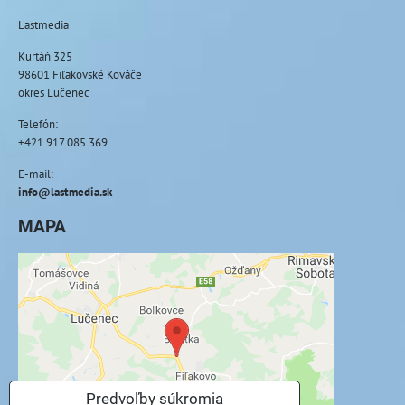
Lastmedia
Kurtáň 325
98601 Fiľakovské Kováče
okres Lučenec
Telefón:
+421 917 085 369
E-mail:
info@lastmedia.sk
MAPA
Externý obsah je blokovaný Voľbami
súkromia
Prajete si načítať externý obsah?
Povoliť tentokrát
Predvoľby súkromia