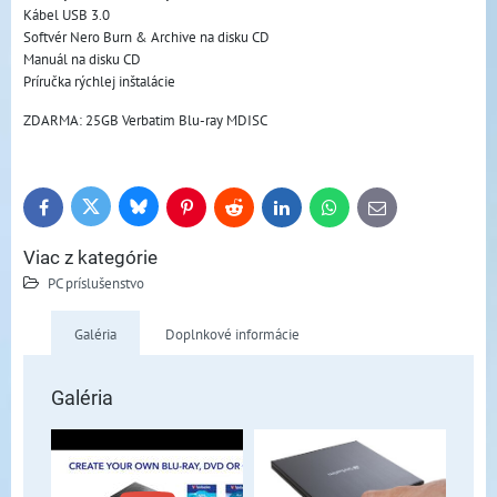
Kábel USB 3.0
Softvér Nero Burn & Archive na disku CD
Manuál na disku CD
Príručka rýchlej inštalácie
ZDARMA: 25GB Verbatim Blu-ray MDISC
Bluesky
Twitter
Facebook
Pinterest
Reddit
LinkedIn
WhatsApp
E-
mail
Viac z kategórie
PC príslušenstvo
Galéria
Doplnkové informácie
Galéria