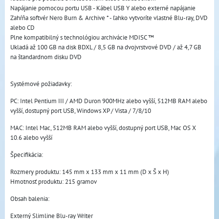
Napájanie pomocou portu USB - Kábel USB Y alebo externé napájanie
Zahŕňa softvér Nero Burn & Archive * - ľahko vytvoríte vlastné Blu-ray, DVD
alebo CD
Plne kompatibilný s technológiou archivácie MDISC ™
Ukladá až 100 GB na disk BDXL / 8,5 GB na dvojvrstvové DVD / až 4,7 GB
na štandardnom disku DVD
Systémové požiadavky:
PC: Intel Pentium III / AMD Duron 900MHz alebo vyšší, 512MB RAM alebo
vyšší, dostupný port USB, Windows XP / Vista / 7/8/10
MAC: Intel Mac, 512MB RAM alebo vyšší, dostupný port USB, Mac OS X
10.6 alebo vyšší
Špecifikácia:
Rozmery produktu: 145 mm x 133 mm x 11 mm (D x Š x H)
Hmotnosť produktu: 215 gramov
Obsah balenia:
Externý Slimline Blu-ray Writer