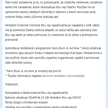
Toto malé zariadenie je to, čo potrebujete, ak vlastníte notebook, ultrabook
alebo iné zariadenie, ktoré neobsahuje Blu-ray čítačku. Použite ho na
vytvorenie zálohy všetkých dôležitých súborov, o ktoré nechcete prísť,
rodinné fotky, videá, účtovné doklady atď.
Verbatim External Slimline Blu-ray napaľovačka je napájaná z USB, takže
nie je potrebný žiadny sieťový adaptér. Je sotva väčšia ako samotný disk
Blu-ray, takže je ľahko prenosná, čo znamená, že je ľahko a jednoducho
prenosná!
Jednotka je dodávaná s programom Nero Burn & Archive *, ktorý obsahuje
množstvo špeciálnych funkcií vrátane technológií DiscSpan, MediaHome a
SecureDisc, ktoré vám pomôžu úspešne organizovať, vypáliť a archivovať
vaše dôležité súbory.
* Nero Burn & Archive je vhodný iba pre PC
** Ďalšie informácie nájdete na
www.verbatim.com/warranty
Vlastnosti:
Kompaktná a ľahká externá Blu-ray napaľovačka
Balenie obsahuje ZDARMA 25 GB Verbatim Blu-ray MDISC
Tenký dizajn s hliníkovým krytom
Ideálne pre použitie s notebookom alebo ultrabookom