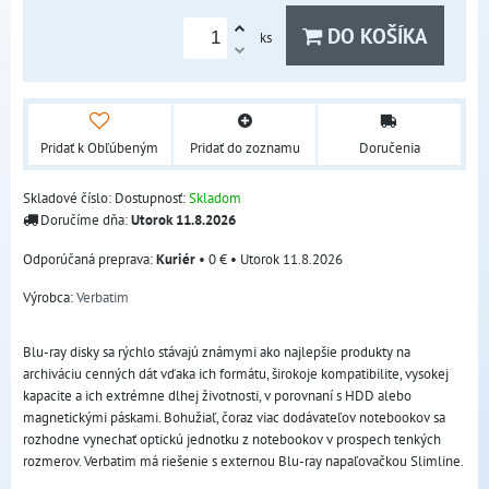
DO KOŠÍKA
ks
Pridať k Obľúbeným
Pridať do zoznamu
Doručenia
Skladové číslo:
Dostupnosť:
Skladom
Doručíme dňa:
Utorok
11.8.2026
Kuriér
•
0 €
•
Utorok
11.8.2026
Výrobca:
Verbatim
Blu-ray disky sa rýchlo stávajú známymi ako najlepšie produkty na
archiváciu cenných dát vďaka ich formátu, širokoje kompatibilite, vysokej
kapacite a ich extrémne dlhej životnosti, v porovnaní s HDD alebo
magnetickými páskami. Bohužiaľ, čoraz viac dodávateľov notebookov sa
rozhodne vynechať optickú jednotku z notebookov v prospech tenkých
rozmerov. Verbatim má riešenie s externou Blu-ray napaľovačkou Slimline.