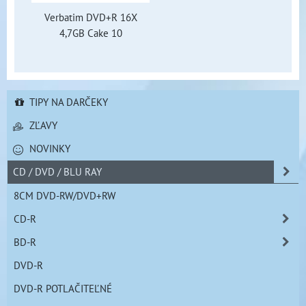
Verbatim DVD+R 16X
4,7GB Cake 10
TIPY NA DARČEKY
ZĽAVY
NOVINKY
CD / DVD / BLU RAY
8CM DVD-RW/DVD+RW
CD-R
BD-R
DVD-R
DVD-R POTLAČITEĽNÉ