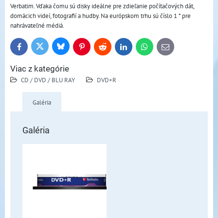
Verbatim. Vďaka čomu sú disky ideálne pre zdieľanie počítačových dát,
domácich videí, fotografií a hudby. Na európskom trhu sú číslo 1 * pre
nahrávateľné médiá.
Bluesky
Twitter
Facebook
Pinterest
Reddit
LinkedIn
WhatsApp
E-
mail
Viac z kategórie
CD / DVD / BLU RAY
DVD+R
Galéria
Galéria