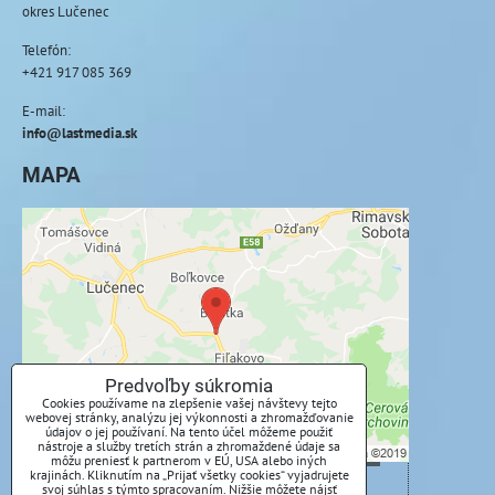
okres Lučenec
Telefón:
+421 917 085 369
E-mail:
info@lastmedia.sk
MAPA
Externý obsah je blokovaný Voľbami
súkromia
Prajete si načítať externý obsah?
Povoliť tentokrát
Predvoľby súkromia
Cookies používame na zlepšenie vašej návštevy tejto
webovej stránky, analýzu jej výkonnosti a zhromažďovanie
Povoliť a zapamätať - súhlas s druhom cookie:
údajov o jej používaní. Na tento účel môžeme použiť
nástroje a služby tretích strán a zhromaždené údaje sa
Funkčné
môžu preniesť k partnerom v EÚ, USA alebo iných
krajinách. Kliknutím na „Prijať všetky cookies“ vyjadrujete
svoj súhlas s týmto spracovaním. Nižšie môžete nájsť