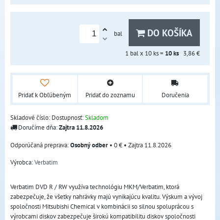
DO KOŠÍKA
bal
1
bal x 10 ks =
10
ks
3,86 €
Pridať k Obľúbeným
Pridať do zoznamu
Doručenia
Skladové číslo:
Dostupnosť:
Skladom
Doručíme dňa:
Zajtra
11.8.2026
Osobný odber
•
0 €
•
Zajtra
11.8.2026
Výrobca:
Verbatim
Verbatim DVD R / RW využíva technológiu MKM/Verbatim, ktorá
zabezpečuje, že všetky nahrávky majú vynikajúcu kvalitu. Výskum a vývoj
spoločnosti Mitsubishi Chemical v kombinácii so silnou spoluprácou s
výrobcami diskov zabezpečuje širokú kompatibilitu diskov spoločnosti