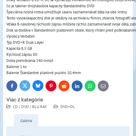
čo je takmer dvojnásobok kapacity štandardného DVD. 
Špeciálna nosná vrstva umožňuje laseru zaznamenávať dáta na obe vrstvy.
Tento vysokokapacitný disk je ideálny na archiváciu filmov, zbierok fotografií a
Vďaka 8-násobnej rýchlosti zápisu môžete rýchlo zaznamenávať svoje dáta, zati
Disk sa dodáva v štandardnom plastovom obale, ktorý chráni pred poškriabaním 
Výrobca Verbatim
Typ DVD+R Dual Layer
Kapacita 8,5 GB
Rýchlosť zápisu 8X
Doba prehrávania 240 minút
Balenie 1 ks
Balenie Štandardné plastové puzdro 10,4mm
Bluesky
Twitter
Facebook
Pinterest
Reddit
LinkedIn
WhatsApp
E-
mail
Viac z kategórie
CD / DVD / BLU RAY
DVD+DL
Galéria