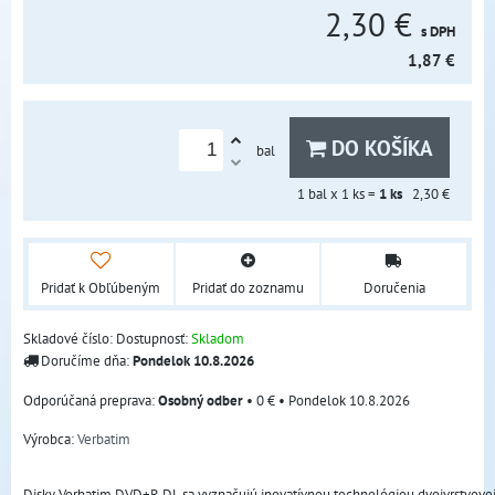
2,30 €
s DPH
1,87 €
DO KOŠÍKA
bal
1
bal x 1 ks =
1
ks
2,30 €
Pridať k Obľúbeným
Pridať do zoznamu
Doručenia
Skladové číslo:
Dostupnosť:
Skladom
Doručíme dňa:
Pondelok
10.8.2026
Osobný odber
•
0 €
•
Pondelok
10.8.2026
Výrobca:
Verbatim
Disky Verbatim DVD+R DL sa vyznačujú inovatívnou technológiou dvojvrstvovej vr