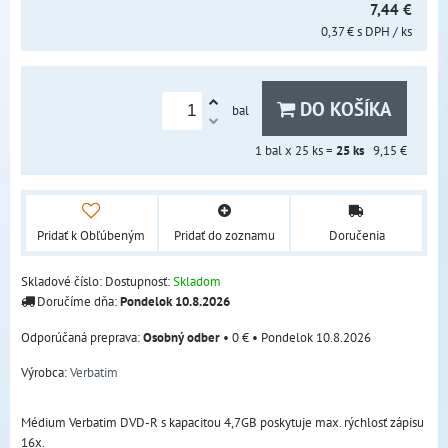
7,44 €
0,37 €
s DPH
/ ks
DO KOŠÍKA
bal
1
bal x 25 ks =
25
ks
9,15 €
Pridať k Obľúbeným
Pridať do zoznamu
Doručenia
Skladové číslo:
Dostupnosť:
Skladom
Doručíme dňa:
Pondelok
10.8.2026
Osobný odber
•
0 €
•
Pondelok
10.8.2026
Výrobca:
Verbatim
Médium Verbatim DVD-R s kapacitou 4,7GB poskytuje max. rýchlosť zápisu
16x.