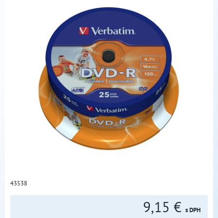
43538
9,15 €
s DPH