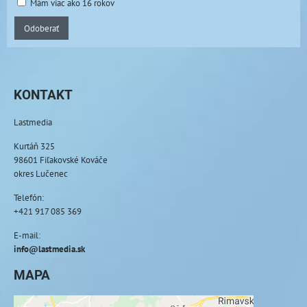
Mám viac ako 16 rokov
Odoberať
KONTAKT
Lastmedia
Kurtáň 325
98601 Fiľakovské Kováče
okres Lučenec
Telefón:
+421 917 085 369
E-mail:
info@lastmedia.sk
MAPA