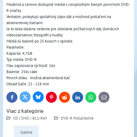
Moderná a cenovo dostupné médiá s celoplošným bielym povrchom DVD-
R značky
Verbatim, poskytujú spoľahlivý zápis dát a možnosť potlačení na
atramentovej tlačiarni.
Je to teda ideálne riešenie pre zdieľanie počítačových dát, domácich
videozáznamov, fotografií a hudby.
Médiá sú balené po 25 kusoch v spindle.
Parametre:
Kapacita: 4,7GB
Typ média: DVD-R
Max.zapisovacia rýchlosť: 16x
Balenie: 25ks cake
Povrch disku: možná atramentová tlač
Oblasť tlače: 21 - 118 mm
Bluesky
Twitter
Facebook
Pinterest
Reddit
LinkedIn
WhatsApp
E-
mail
Viac z kategórie
CD / DVD / BLU RAY
DVD-R Potlačiteľné
Galéria