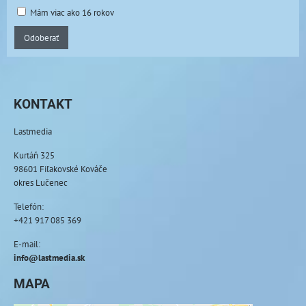
Mám viac ako 16 rokov
Odoberať
KONTAKT
Lastmedia
Kurtáň 325
98601 Fiľakovské Kováče
okres Lučenec
Telefón:
+421 917 085 369
E-mail:
info@lastmedia.sk
MAPA