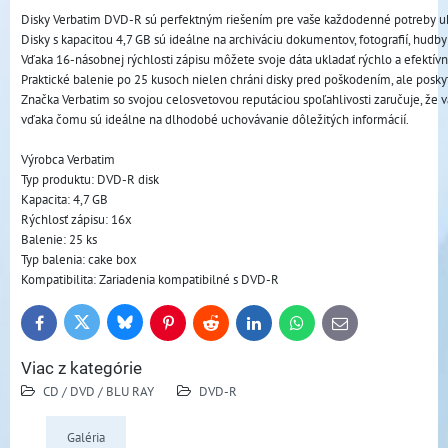
Disky Verbatim DVD-R sú perfektným riešením pre vaše každodenné potreby ukl
Disky s kapacitou 4,7 GB sú ideálne na archiváciu dokumentov, fotografií, hudby 
Vďaka 16-násobnej rýchlosti zápisu môžete svoje dáta ukladať rýchlo a efektívn
Praktické balenie po 25 kusoch nielen chráni disky pred poškodením, ale poskyt
Značka Verbatim so svojou celosvetovou reputáciou spoľahlivosti zaručuje, že v
vďaka čomu sú ideálne na dlhodobé uchovávanie dôležitých informácií.
Výrobca Verbatim
Typ produktu: DVD-R disk
Kapacita: 4,7 GB
Rýchlosť zápisu: 16x
Balenie: 25 ks
Typ balenia: cake box
Kompatibilita: Zariadenia kompatibilné s DVD-R
Bluesky
Twitter
Facebook
Pinterest
Reddit
LinkedIn
WhatsApp
E-
mail
Viac z kategórie
CD / DVD / BLU RAY
DVD-R
Galéria