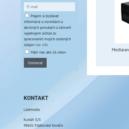
Prajem si dostávať
informácie o novinkách a
akciových ponukách a zároveň
vyjadrujem súhlas so
spracovaním mojich osobných
údajov
viac info
Mediaran
Mám viac ako 16 rokov
Odoberať
KONTAKT
Lastmedia
Kurtáň 325
98601 Fiľakovské Kováče