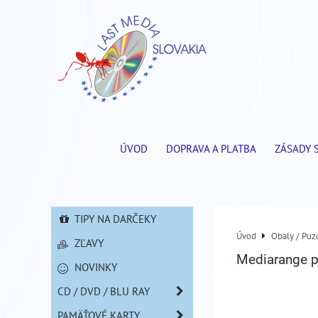
ÚVOD
DOPRAVA A PLATBA
ZÁSADY 
TIPY NA DARČEKY
Úvod
Obaly / Puzd
ZĽAVY
Mediarange p
NOVINKY
CD / DVD / BLU RAY
PAMÄŤOVÉ KARTY