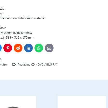
koža
ov
hranného a antistatického materiálu
šanie
m vreckom na dokumenty
cca): 314 x 312 x 170 mm
uesky
Pinterest
Reddit
LinkedIn
WhatsApp
E-
mail
e
 Kufre
Puzdrá na CD / DVD / BLU RAY