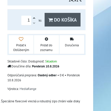
14,92 €
DO KOŠÍKA
ks
Pridať k
Pridať do
Doručenia
Obľúbeným
zoznamu
Skladové číslo:
Dostupnosť:
Skladom
Doručíme dňa:
Pondelok
10.8.2026
Osobný odber
•
0 €
•
Pondelok
10.8.2026
Výrobca:
MediaRange
peciálne fleecové vrecká a robustný zips chráni vaše disky