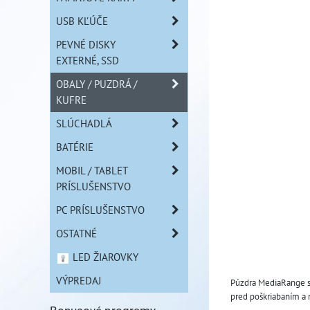
USB KĽÚČE
PEVNÉ DISKY
EXTERNÉ, SSD
OBALY / PUZDRÁ /
KUFRE
SLÚCHADLÁ
BATÉRIE
MOBIL / TABLET
PRÍSLUŠENSTVO
PC PRÍSLUŠENSTVO
OSTATNÉ
LED ŽIAROVKY
VÝPREDAJ
Púzdra MediaRange sú
pred poškriabaním a 