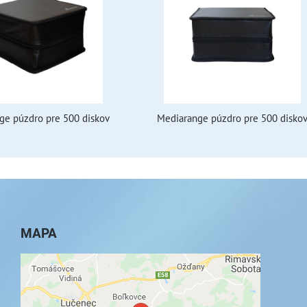
ge púzdro pre 500 diskov
Mediarange púzdro pre 500 disko
MAPA
Externý obsah je blokovaný Voľbami
súkromia