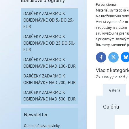
Bonusové programy
Farba: čierna
Materiál: syntetická 
DARČEKY ZADARMO K
Na uloženie500 disk
OBJEDNÁVKE OD 5,- DO 25,-
Vrecká vyrobené z oc
EUR
s robustným zipsom
s rukoväťou na prená
DARČEKY ZADARMO K
s prídavným sieťový
OBJEDNÁVKE OD 25 DO 50,-
Rozmery zatvorené (
EUR
Bl
Twitter
Facebook
DARČEKY ZADARMO K
OBJEDNÁVKE NAD 100,- EUR
Viac z kategóri
DARČEKY ZADARMO K
Obaly / Puzdrá /
OBJEDNÁVKE NAD 200,- EUR
Galéria
DARČEKY ZADARMO K
OBJEDNÁVKE NAD 300,- EUR
Galéria
Newsletter
Odoberať naše novinky: