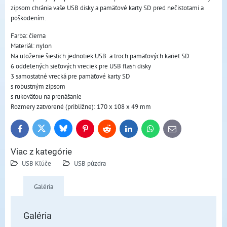
zipsom chránia vaše USB disky a pamäťové karty SD pred nečistotami a
poškodením.
Farba: čierna
Materiál: nylon
Na uloženie šiestich jednotiek USB a troch pamäťových kariet SD
6 oddelených sieťových vreciek pre USB flash disky
3 samostatné vrecká pre pamäťové karty SD
s robustným zipsom
s rukoväťou na prenášanie
Rozmery zatvorené (približne): 170 x 108 x 49 mm
Bluesky
Twitter
Facebook
Pinterest
Reddit
LinkedIn
WhatsApp
E-
mail
Viac z kategórie
USB Kľúče
USB púzdra
Galéria
Galéria