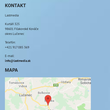
KONTAKT
Lastmedia
Kurtáň 325
98601 Fiľakovské Kováče
okres Lučenec
Telefón:
+421 917 085 369
E-mail:
info@lastmedia.sk
MAPA
Externý obsah je blokovaný Voľbami
súkromia
Prajete si načítať externý obsah?