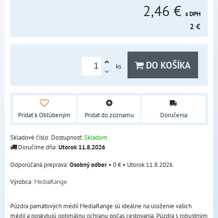
2,46 €
s DPH
2 €
DO KOŠÍKA
ks
Pridať k Obľúbeným
Pridať do zoznamu
Doručenia
Skladové číslo:
Dostupnosť:
Skladom
Doručíme dňa:
Utorok
11.8.2026
Osobný odber
•
0 €
•
Utorok
11.8.2026
Výrobca:
MediaRange
Púzdra pamäťových médií MediaRange sú ideálne na uloženie vašich
médií a poskytujú optimálnu ochranu počas cestovania. Púzdra s robustným