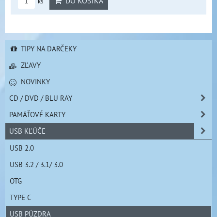
DO KOŠÍKA
ks
TIPY NA DARČEKY
ZĽAVY
NOVINKY
CD / DVD / BLU RAY
PAMÄŤOVÉ KARTY
USB KĽÚČE
USB 2.0
USB 3.2 / 3.1/ 3.0
OTG
TYPE C
USB PÚZDRA