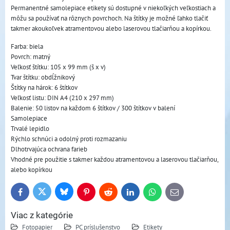
Permanentné samolepiace etikety sú dostupné v niekoľkých veľkostiach a
môžu sa používať na rôznych povrchoch. Na štítky je možné ľahko tlačiť
takmer akoukoľvek atramentovou alebo laserovou tlačiarňou a kopírkou.
Farba: biela
Povrch: matný
Veľkosť štítku: 105 x 99 mm (š x v)
Tvar štítku: obdĺžnikový
Štítky na hárok: 6 štítkov
Veľkosť listu: DIN A4 (210 x 297 mm)
Balenie: 50 listov na každom 6 štítkov / 300 štítkov v balení
Samolepiace
Trvalé lepidlo
Rýchlo schnúci a odolný proti rozmazaniu
Dlhotrvajúca ochrana farieb
Vhodné pre použitie s takmer každou atramentovou a laserovou tlačiarňou,
alebo kopírkou
Bluesky
Twitter
Facebook
Pinterest
Reddit
LinkedIn
WhatsApp
E-
mail
Viac z kategórie
Fotopapier
PC príslušenstvo
Etikety