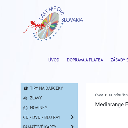
ÚVOD
DOPRAVA A PLATBA
ZÁSADY 
TIPY NA DARČEKY
Úvod
PC príslušen
ZĽAVY
Mediarange F
NOVINKY
CD / DVD / BLU RAY
PAMÄŤOVÉ KARTY