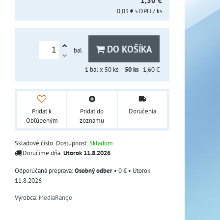
1,30 €
0,03 €
s DPH
/ ks
DO KOŠÍKA
bal
1
bal x 50 ks =
50
ks
1,60 €
Pridať k
Pridať do
Doručenia
Obľúbeným
zoznamu
Skladové číslo:
Dostupnosť:
Skladom
Doručíme dňa:
Utorok
11.8.2026
Osobný odber
•
0 €
•
Utorok
11.8.2026
Výrobca:
MediaRange