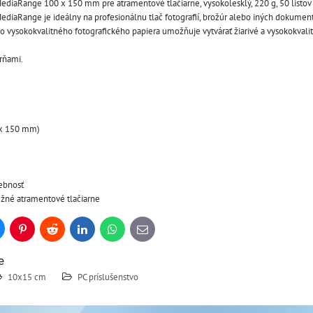
MediaRange 100 x 150 mm pre atramentové tlačiarne, vysokolesklý, 220 g, 50 listov
ediaRange je ideálny na profesionálnu tlač fotografií, brožúr alebo iných dokument
o vysokokvalitného fotografického papiera umožňuje vytvárať žiarivé a vysokokvalit
rňami.
 x 150 mm)
rebnosť
žné atramentové tlačiarne
uesky
Pinterest
Reddit
LinkedIn
WhatsApp
E-
mail
e
10x15 cm
PC príslušenstvo