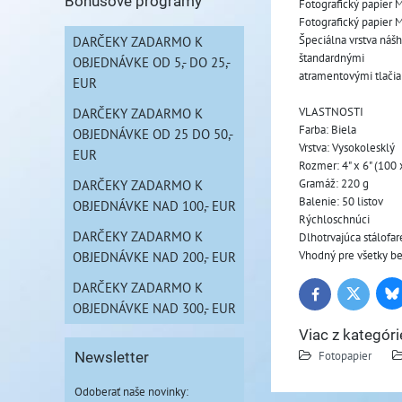
Bonusové programy
Fotografický papier 
Fotografický papier M
Špeciálna vrstva nášh
DARČEKY ZADARMO K
štandardnými 
OBJEDNÁVKE OD 5,- DO 25,-
atramentovými tlačia
EUR
VLASTNOSTI
DARČEKY ZADARMO K
Farba: Biela
OBJEDNÁVKE OD 25 DO 50,-
Vrstva: Vysokolesklý
EUR
Rozmer: 4" x 6" (100
Gramáž: 220 g
DARČEKY ZADARMO K
Balenie: 50 listov
OBJEDNÁVKE NAD 100,- EUR
Rýchloschnúci
DARČEKY ZADARMO K
Dlhotrvajúca stálofa
Vhodný pre všetky be
OBJEDNÁVKE NAD 200,- EUR
DARČEKY ZADARMO K
Bl
Twitter
Facebook
OBJEDNÁVKE NAD 300,- EUR
Viac z kategóri
Fotopapier
Newsletter
Odoberať naše novinky: