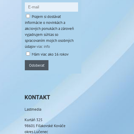
Prajem si dostávať
informácie o novinkách a
akciových ponukách a zároveň
vyjadrujem súhlas so
spracovaním mojich osobných
údajov
viac info
Mám viac ako 16 rokov
Odoberať
KONTAKT
Lastmedia
Kurtáň 325
98601 Fiľakovské Kováče
okres Lučenec