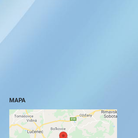
MAPA
Externý obsah je blokovaný Voľbami
súkromia