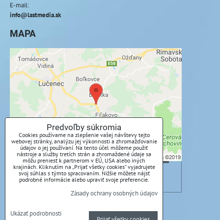
E-mail:
info@lastmedia.sk
MAPA
Externý obsah je blokovaný Voľbami
súkromia
Prajete si načítať externý obsah?
Povoliť tentokrát
Predvoľby súkromia
Cookies používame na zlepšenie vašej návštevy tejto
webovej stránky, analýzu jej výkonnosti a zhromažďovanie
Povoliť a zapamätať - súhlas s druhom cookie:
údajov o jej používaní. Na tento účel môžeme použiť
Funkčné
nástroje a služby tretích strán a zhromaždené údaje sa
môžu preniesť k partnerom v EÚ, USA alebo iných
krajinách. Kliknutím na „Prijať všetky cookies“ vyjadrujete
svoj súhlas s týmto spracovaním. Nižšie môžete nájsť
Otvoriť obsah v novom okne
podrobné informácie alebo upraviť svoje preferencie.
Zásady ochrany osobných údajov
Predvoľby súkromia
Zásady ochrany osobných údajov
Ukázať podrobnosti
Prijať všetky cookies