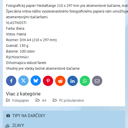
Fotografický papier MediaRange 210 x 297 mm pre atramentové tlačiarne, matný,
Špeciálna vrstva nášho vysokokvalitného fotografického papiera vám umožňuje v
atramentovými tlačiarňami.
VLASTNOSTI
Farba: Biela
Vrstva: Matná
Rozmer: DIN A4 (210 x 297 mm)
Gramáž: 130 g
Balenie: 100 listov
Rýchloschnúci
Dlhotrvajúca stálosť farieb
Vhodný pre všetky bežné atramentové tlačiarne
Bluesky
Twitter
Facebook
Pinterest
Reddit
LinkedIn
WhatsApp
E-
mail
Viac z kategórie
Fotopapier
A4
PC príslušenstvo
TIPY NA DARČEKY
ZĽAVY