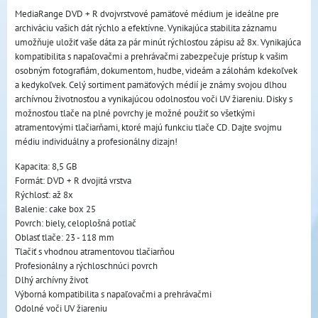
MediaRange DVD + R dvojvrstvové pamäťové médium je ideálne pre
archiváciu vašich dát rýchlo a efektívne. Vynikajúca stabilita záznamu
umožňuje uložiť vaše dáta za pár minút rýchlosťou zápisu až 8x. Vynikajúca
kompatibilita s napaľovačmi a prehrávačmi zabezpečuje prístup k vašim
osobným fotografiám, dokumentom, hudbe, videám a zálohám kdekoľvek
a kedykoľvek. Celý sortiment pamäťových médií je známy svojou dlhou
archívnou životnosťou a vynikajúcou odolnosťou voči UV žiareniu. Disky s
možnosťou tlače na plné povrchy je možné použiť so všetkými
atramentovými tlačiarňami, ktoré majú funkciu tlače CD. Dajte svojmu
médiu individuálny a profesionálny dizajn!
Kapacita: 8,5 GB
Formát: DVD + R dvojitá vrstva
Rýchlosť: až 8x
Balenie: cake box 25
Povrch: biely, celoplošná potlač
Oblasť tlače: 23 - 118 mm
Tlačiť s vhodnou atramentovou tlačiarňou
Profesionálny a rýchloschnúci povrch
Dlhý archívny život
Výborná kompatibilita s napaľovačmi a prehrávačmi
Odolné voči UV žiareniu