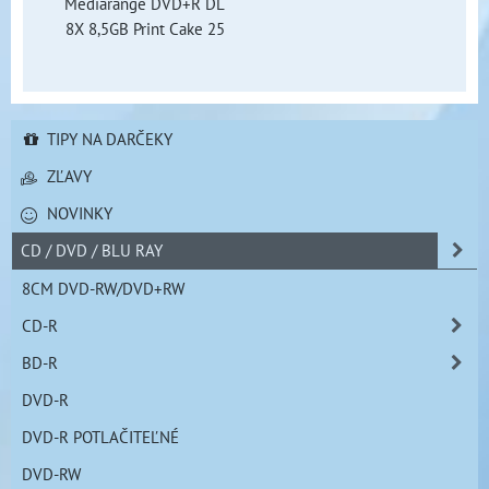
Mediarange DVD+R DL
8X 8,5GB Print Cake 25
TIPY NA DARČEKY
ZĽAVY
NOVINKY
CD / DVD / BLU RAY
8CM DVD-RW/DVD+RW
CD-R
BD-R
DVD-R
DVD-R POTLAČITEĽNÉ
DVD-RW