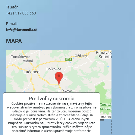
Telefón:
+421 917 085 369
E-mail:
info@lastmedia.sk
MAPA
Externý obsah je blokovaný Voľbami
súkromia
Prajete si načítať externý obsah?
Povoliť tentokrát
Predvoľby súkromia
Cookies používame na zlepšenie vašej návštevy tejto
webovej stránky, analýzu jej výkonnosti a zhromažďovanie
Povoliť a zapamätať - súhlas s druhom cookie:
údajov o jej používaní. Na tento účel môžeme použiť
Funkčné
nástroje a služby tretích strán a zhromaždené údaje sa
môžu preniesť k partnerom v EÚ, USA alebo iných
krajinách. Kliknutím na „Prijať všetky cookies“ vyjadrujete
svoj súhlas s týmto spracovaním. Nižšie môžete nájsť
Otvoriť obsah v novom okne
podrobné informácie alebo upraviť svoje preferencie.