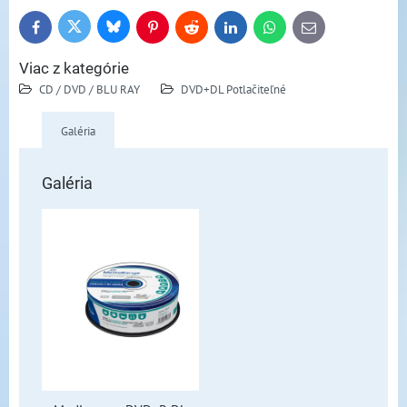
Bluesky
Twitter
Facebook
Pinterest
Reddit
LinkedIn
WhatsApp
E-
mail
Viac z kategórie
CD / DVD / BLU RAY
DVD+DL Potlačiteľné
Galéria
Galéria