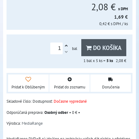
2,08 €
s DPH
1,69 €
0,42 €
s DPH
/ ks
DO KOŠÍKA
bal
1
bal x 5 ks =
5
ks
2,08 €
Pridať k Obľúbeným
Pridať do zoznamu
Doručenia
Skladové číslo:
Dostupnosť:
Dočasne vypredané
Osobný odber
•
0 €
•
Výrobca:
MediaRange
MediaRange DVD+R sú ideálne na archiváciu vašich dát rýchlo a efektívne.