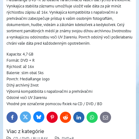
Vynikajúca stabilita záznamu umožňuje uložiť vaše dáta za pár minút
rýchlosťou zápisu až 16x. Vynikajúca kompatibilita s napaľovačmi a
prehrávačmi zabezpečuje prístup k vašim osobným fotografiám,
dokumentom, hudbe, videám a zálohám kdekoľvek a kedykoľvek. Celý
sortiment pamäťových médií je známy svojou dlhou archívnou životnosťou
a vynikajúcou odolnosťou voči UV žiareniu. Povrch odolný voči poškriabaniu
chráni vaše dáta pred každodenným opotrebením.
Kapacita: 4,7 GB
Formát: DVD + R
Rýchlosť: až 16x
Balenie: slim obal 5ks
Povrch: MediaRange logo
Dlhý archívný život
Výborná kompatibilita s napaľovačmi a prehrávačmi
Odolné voči UV žiareniu
Vhodné pre označenie pomocou fixiek na CD / DVD / BD
Bluesky
Twitter
Facebook
Pinterest
Reddit
LinkedIn
WhatsApp
E-
mail
Viac z kategórie
CD / DVD / BLU RAY
DVD+R