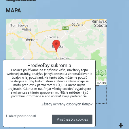
MAPA
Externý obsah je blokovaný Voľbami
súkromia
Prajete si načítať externý obsah?
Povoliť tentokrát
Predvoľby súkromia
Cookies používame na zlepšenie vašej návštevy tejto
webovej stránky, analýzu jej výkonnosti a zhromažďovanie
Povoliť a zapamätať - súhlas s druhom cookie:
údajov o jej používaní. Na tento účel môžeme použiť
Funkčné
nástroje a služby tretích strán a zhromaždené údaje sa
môžu preniesť k partnerom v EÚ, USA alebo iných
krajinách. Kliknutím na „Prijať všetky cookies“ vyjadrujete
svoj súhlas s týmto spracovaním. Nižšie môžete nájsť
Otvoriť obsah v novom okne
podrobné informácie alebo upraviť svoje preferencie.
Zásady ochrany osobných údajov
Predvoľby súkromia
Zásady ochrany osobných údajov
Ukázať podrobnosti
Prijať všetky cookies
Vytvorené pomocou:
BiznisWeb.sk