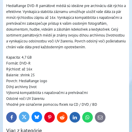
MediaRange DVD-R pamäťové médiá sú ideálne pre archiváciu dát rýchlo a
efektívne. Vynikajúca stabilita záznamu umožňuje uložiť vaše dáta za pár
minút rýchlosťou zápisu až 16x. Vynikajúca kompatibilita s napaľovačmi a
prehrávačmi zabezpečuje prístup k vašim osobným fotografiám,
dokumentom, hudbe, videám a zálohám kdekoľvek a kedykoľvek. Celý
sortiment pamäťových médií je známy svojou dlhou archívnou životnosťou
a vynikajúcou odolnosťou voči UV žiareniu. Povrch odolný voči poškriabaniu
chráni vaše dáta pred každodenným opotrebením.
Kapacita: 4,7 GB
Formát: DVD-R
Rýchlosť: až 16x
Balenie: shrink 25
Povrch: MediaRange logo
Dlhý archívny život
Výborná kompatibilita s napaľovačmi a prehrávačmi
Odolné voči UV žiareniu
Vhodné pre označenie pomocou fixiek na CD / DVD / BD
Bluesky
Twitter
Facebook
Pinterest
Reddit
LinkedIn
WhatsApp
E-
mail
Viac z kategórie