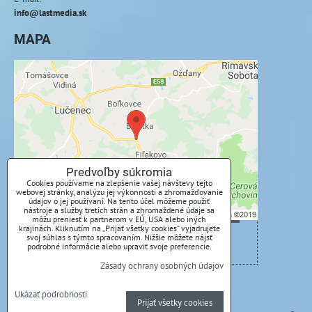
info@lastmedia.sk
MAPA
Externý obsah je blokovaný Voľbami
súkromia
Prajete si načítať externý obsah?
Povoliť tentokrát
Predvoľby súkromia
Cookies používame na zlepšenie vašej návštevy tejto
webovej stránky, analýzu jej výkonnosti a zhromažďovanie
Povoliť a zapamätať - súhlas s druhom cookie:
údajov o jej používaní. Na tento účel môžeme použiť
Funkčné
nástroje a služby tretích strán a zhromaždené údaje sa
môžu preniesť k partnerom v EÚ, USA alebo iných
krajinách. Kliknutím na „Prijať všetky cookies“ vyjadrujete
svoj súhlas s týmto spracovaním. Nižšie môžete nájsť
Otvoriť obsah v novom okne
podrobné informácie alebo upraviť svoje preferencie.
Zásady ochrany osobných údajov
Predvoľby súkromia
Zásady ochrany osobných údajov
Ukázať podrobnosti
Prijať všetky cookies