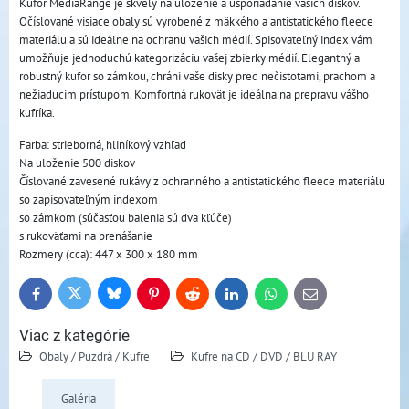
Kufor MediaRange je skvelý na uloženie a usporiadanie vašich diskov.
Očíslované visiace obaly sú vyrobené z mäkkého a antistatického fleece
materiálu a sú ideálne na ochranu vašich médií. Spisovateľný index vám
umožňuje jednoduchú kategorizáciu vašej zbierky médií. Elegantný a
robustný kufor so zámkou, chráni vaše disky pred nečistotami, prachom a
nežiaducim prístupom. Komfortná rukoväť je ideálna na prepravu vášho
kufríka.
Farba: strieborná, hliníkový vzhľad
Na uloženie 500 diskov
Číslované zavesené rukávy z ochranného a antistatického fleece materiálu
so zapisovateľným indexom
so zámkom (súčasťou balenia sú dva kľúče)
s rukoväťami na prenášanie
Rozmery (cca): 447 x 300 x 180 mm
Bluesky
Twitter
Facebook
Pinterest
Reddit
LinkedIn
WhatsApp
E-
mail
Viac z kategórie
Obaly / Puzdrá / Kufre
Kufre na CD / DVD / BLU RAY
Galéria