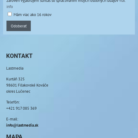
zároveň vyjadrujem súhlas so spracovaním mojich osobných údajov
viac
info
Mám viac ako 16 rokov
Odoberať
KONTAKT
Lastmedia
Kurtáň 325
98601 Fiľakovské Kováče
okres Lučenec
Telefón:
+421 917 085 369
E-mail:
info@lastmedia.sk
MAPA