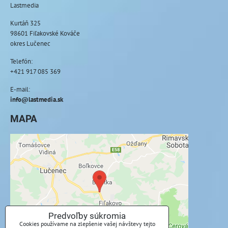
Lastmedia
Kurtáň 325
98601 Fiľakovské Kováče
okres Lučenec
Telefón:
+421 917 085 369
E-mail:
info@lastmedia.sk
MAPA
Externý obsah je blokovaný Voľbami
súkromia
Prajete si načítať externý obsah?
Povoliť tentokrát
Predvoľby súkromia
Cookies používame na zlepšenie vašej návštevy tejto