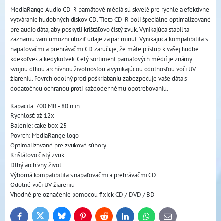
MediaRange Audio CD-R pamäťové médiá sú skvelé pre rýchle a efektívne
vytváranie hudobných diskov CD. Tieto CD-R boli špeciálne optimalizované
pre audio dáta, aby poskytli krištáľovo čistý zvuk. Vynikajúca stabilita
záznamu vám umožní uložiť údaje za pár minút. Vynikajúca kompatibilita s
napaľovačmi a prehrávačmi CD zaručuje, že máte prístup k vašej hudbe
kdekoľvek a kedykoľvek. Celý sortiment pamäťových médií je známy
svojou dlhou archívnou životnosťou a vynikajúcou odolnosťou voči UV
žiareniu. Povrch odolný proti poškriabaniu zabezpečuje vaše dáta s
dodatočnou ochranou proti každodennému opotrebovaniu.
Kapacita: 700 MB - 80 min
Rýchlosť: až 12x
Balenie: cake box 25
Povrch: MediaRange logo
Optimalizované pre zvukové súbory
Krištáľovo čistý zvuk
Dlhý archívny život
Výborná kompatibilita s napaľovačmi a prehrávačmi CD
Odolné voči UV žiareniu
Vhodné pre označenie pomocou fixiek CD / DVD / BD
Bluesky
Twitter
Facebook
Pinterest
Reddit
LinkedIn
WhatsApp
E-