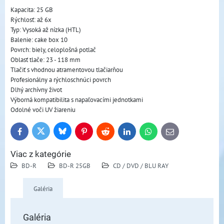
Kapacita: 25 GB
Rýchlosť: až 6x
Typ: Vysoká až nízka (HTL)
Balenie: cake box 10
Povrch: biely, celoplošná potlač
Oblasť tlače: 23 - 118 mm
Tlačiť s vhodnou atramentovou tlačiarňou
Profesionálny a rýchloschnúci povrch
Dlhý archívny život
Výborná kompatibilita s napaľovacími jednotkami
Odolné voči UV žiareniu
Bluesky
Twitter
Facebook
Pinterest
Reddit
LinkedIn
WhatsApp
E-
mail
Viac z kategórie
BD-R
BD-R 25GB
CD / DVD / BLU RAY
Galéria
Galéria