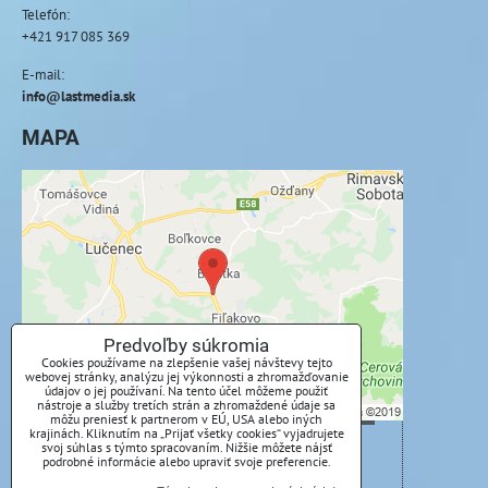
Telefón:
+421 917 085 369
E-mail:
info@lastmedia.sk
MAPA
Externý obsah je blokovaný Voľbami
súkromia
Prajete si načítať externý obsah?
Povoliť tentokrát
Predvoľby súkromia
Cookies používame na zlepšenie vašej návštevy tejto
webovej stránky, analýzu jej výkonnosti a zhromažďovanie
Povoliť a zapamätať - súhlas s druhom cookie:
údajov o jej používaní. Na tento účel môžeme použiť
Funkčné
nástroje a služby tretích strán a zhromaždené údaje sa
môžu preniesť k partnerom v EÚ, USA alebo iných
krajinách. Kliknutím na „Prijať všetky cookies“ vyjadrujete
svoj súhlas s týmto spracovaním. Nižšie môžete nájsť
Otvoriť obsah v novom okne
podrobné informácie alebo upraviť svoje preferencie.