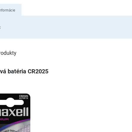
nformácie
:
rodukty
ová batéria CR2025