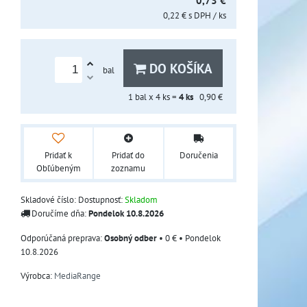
0,73 €
0,22 €
s DPH
/ ks
DO KOŠÍKA
bal
1
bal x 4 ks =
4
ks
0,90 €
Pridať k
Pridať do
Doručenia
Obľúbeným
zoznamu
Skladové číslo:
Dostupnosť:
Skladom
Doručíme dňa:
Pondelok
10.8.2026
Osobný odber
•
0 €
•
Pondelok
10.8.2026
Výrobca:
MediaRange