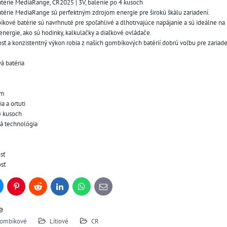
térie MediaRange, CR2025 | 3V, balenie po 4 kusoch
térie MediaRange sú perfektným zdrojom energie pre širokú škálu zariadení. 
ové batérie sú navrhnuté pre spoľahlivé a dlhotrvajúce napájanie a sú ideálne na 
nergie, ako sú hodinky, kalkulačky a diaľkové ovládače. 
sť a konzistentný výkon robia z našich gombíkových batérií dobrú voľbu pre zariaden
á batéria
mm
a a ortuti
4 kusoch
vá technológia
e
sť
sť
uesky
Pinterest
Reddit
LinkedIn
WhatsApp
E-
mail
e
ombíkové
Lítiové
CR