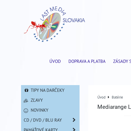
ÚVOD
DOPRAVA A PLATBA
ZÁSADY 
TIPY NA DARČEKY
Úvod
Batérie
ZĽAVY
Mediarange L
NOVINKY
CD / DVD / BLU RAY
PAMÄŤOVÉ KARTY