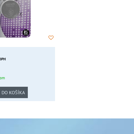
 DPH
dom
DO KOŠÍKA