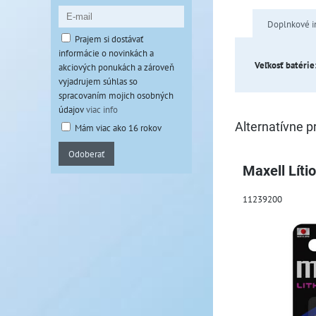
Doplnkové i
Prajem si dostávať
informácie o novinkách a
Veľkosť batérie
akciových ponukách a zároveň
vyjadrujem súhlas so
spracovaním mojich osobných
údajov
viac info
Alternatívne p
Mám viac ako 16 rokov
Odoberať
Maxell Líti
11239200