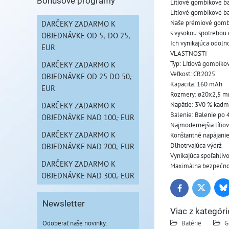
Bonusové programy
Lítiové gombíkové ba
Lítiové gombíkové ba
Naše prémiové gombík
DARČEKY ZADARMO K
s vysokou spotrebou e
OBJEDNÁVKE OD 5,- DO 25,-
Ich vynikajúca odolno
EUR
VLASTNOSTI
Typ: Lítiová gombíkov
DARČEKY ZADARMO K
Veľkosť: CR2025
OBJEDNÁVKE OD 25 DO 50,-
Kapacita: 160 mAh
EUR
Rozmery: ø20x2,5 
Napätie: 3V0 % kadmi
DARČEKY ZADARMO K
Balenie: Balenie po 
OBJEDNÁVKE NAD 100,- EUR
Najmodernejšia lítio
DARČEKY ZADARMO K
Konštantné napájani
Dlhotrvajúca výdrž
OBJEDNÁVKE NAD 200,- EUR
Vynikajúca spoľahlivo
DARČEKY ZADARMO K
Maximálna bezpečno
OBJEDNÁVKE NAD 300,- EUR
Bl
Twitter
Facebook
Newsletter
Viac z kategóri
Odoberať naše novinky:
Batérie
G