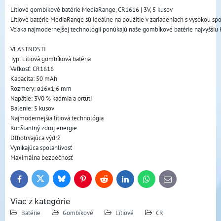
Lítiové gombíkové batérie MediaRange, CR1616 | 3V, 5 kusov
Lítiové batérie MediaRange sú ideálne na použitie v zariadeniach s vysokou sp
Vďaka najmodernejšej technológii ponúkajú naše gombíkové batérie najvyššiu k
VLASTNOSTI
Typ: Lítiová gombíková batéria
Veľkosť: CR1616
Kapacita: 50 mAh
Rozmery: ø16x1,6 mm
Napätie: 3V0 % kadmia a ortuti
Balenie: 5 kusov
Najmodernejšia lítiová technológia
Konštantný zdroj energie
Dlhotrvajúca výdrž
Vynikajúca spoľahlivosť
Maximálna bezpečnosť
Bluesky
Twitter
Facebook
Pinterest
Reddit
LinkedIn
WhatsApp
E-
mail
Viac z kategórie
Batérie
Gombíkové
Lítiové
CR