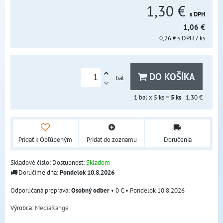
1,30 €
s DPH
1,06 €
0,26 €
s DPH
/ ks
DO KOŠÍKA
bal
1
bal x 5 ks =
5
ks
1,30 €
Pridať k Obľúbeným
Pridať do zoznamu
Doručenia
Skladové číslo:
Dostupnosť:
Skladom
Doručíme dňa:
Pondelok
10.8.2026
Osobný odber
•
0 €
•
Pondelok
10.8.2026
Výrobca:
MediaRange