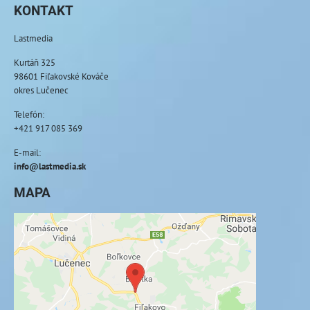
KONTAKT
Lastmedia
Kurtáň 325
98601 Fiľakovské Kováče
okres Lučenec
Telefón:
+421 917 085 369
E-mail:
info@lastmedia.sk
MAPA
Externý obsah je blokovaný Voľbami
súkromia
Prajete si načítať externý obsah?