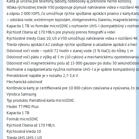
Karta je určená pre telefóny, tablety, notebooky aj prenosné herné konzoly. 
Vďaka rýchlostnej triede V30 podporuje plynulé nahrávanie videa v rozlíšení 4K
a zápisu 2 000 IOPS, čo umožňuje rýchle spúšťanie aplikácií priamo z karty.Ka
– odoláva vode, extrémnym teplotám, röntgenovému žiareniu, magnetickému
Kapacita 1 TB vo formáte microSDXC s rozhraním UHS-I (kompatibilný s rozhr
Rýchlosť čítania až 170 MB/s pre plynulý prenos fotografií a videí
Rýchlostné triedy Class 10, U3 a V30 umožňujú nahrávanie videa v rozlíšení 4
Trieda výkonu aplikácií A2 zaisťuje rýchle spúšťanie a ukladanie aplikácií a hier
Odolnosť voči vode – vydrží 72 hodín v slanej vode (3 % NaCl) do hĺbky 1 m
Odolnosť voči pádu z výšky až 5 m (10 cyklov) a mechanickému opotrebovaniu 
Odolnosť voči magnetickému poľu až 15 000 gaussov po dobu 30 sekúndOdol
Rozhranie a napájanieKarta využíva rozhranie UHS-I a je spätne kompatibilný s
Prevádzkové napätie je v rozsahu 2,7-3,6 V.
Mechanická odolnosť
Konštrukcia karty je certifikovaná pre 10 000 cyklov zasúvania a vysúvania, č
Výrobca Samsung
Typ produktu Pamäťová karta microSDXC
Model T7 PRO Plus
Kapacita 1 TB
Formát microSDXC
Rýchlosť čítania až 170 MB/s
Rýchlostná trieda 10
Trieda UHS UHS-I U3