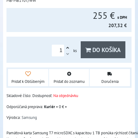
MB-MB1T0T/WW
255 €
s DPH
207,32 €
DO KOŠÍKA
ks
Pridať k Obľúbeným
Pridať do zoznamu
Doručenia
Skladové číslo:
Dostupnosť:
Na objednávku
Kuriér
•
0 €
•
Výrobca:
Samsung
Pamäťová karta Samsung T7 microSDXC s kapacitou 1 TB ponúka rýchlosť čítania