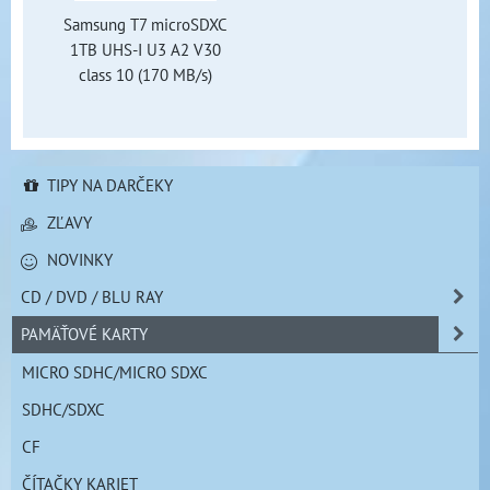
Samsung T7 microSDXC
1TB UHS-I U3 A2 V30
class 10 (170 MB/s)
TIPY NA DARČEKY
ZĽAVY
NOVINKY
CD / DVD / BLU RAY
PAMÄŤOVÉ KARTY
MICRO SDHC/MICRO SDXC
SDHC/SDXC
CF
ČÍTAČKY KARIET