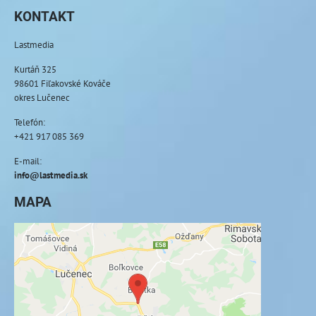
KONTAKT
Lastmedia
Kurtáň 325
98601 Fiľakovské Kováče
okres Lučenec
Telefón:
+421 917 085 369
E-mail:
info@lastmedia.sk
MAPA
Externý obsah je blokovaný Voľbami
súkromia
Prajete si načítať externý obsah?