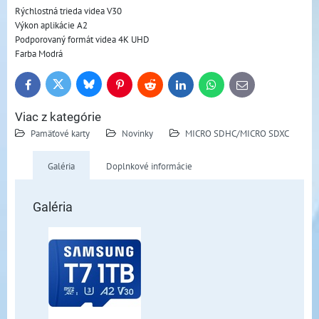
Rýchlostná trieda videa V30
Výkon aplikácie A2
Podporovaný formát videa 4K UHD
Farba Modrá
Bluesky
Twitter
Facebook
Pinterest
Reddit
LinkedIn
WhatsApp
E-
mail
Viac z kategórie
Pamäťové karty
Novinky
MICRO SDHC/MICRO SDXC
Galéria
Doplnkové informácie
Galéria