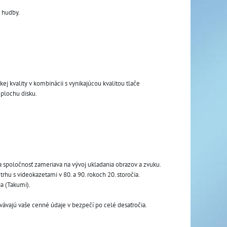
a hudby.
ej kvality v kombinácii s vynikajúcou kvalitou tlače 
 plochu disku.
sa spoločnosť zameriava na vývoj ukladania obrazov a zvuku. 
hu s videokazetami v 80. a 90. rokoch 20. storočia.
a (Takumi).
ávajú vaše cenné údaje v bezpečí po celé desaťročia.