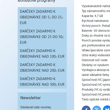
Bonusové programy
Vysokokvalitné nahrá
Typ záznamového mé
DARČEKY ZADARMO K
Kapacita: 4,7 GB
OBJEDNÁVKE OD 5,- DO 25,-
Rýchlosť nahrávania:
EUR
Vrchný povrch: Potla
Balenie: 50-dielna kr
DARČEKY ZADARMO K
Disky sú vhodné na t
OBJEDNÁVKE OD 25 DO 50,-
Povrch ponúka vynikaj
EUR
pre profesionálne sní
Vďaka špeciálne vyvi
DARČEKY ZADARMO K
Ultra lesklý vodeodol
OBJEDNÁVKE NAD 100,- EUR
Odolnosť voči vode· 
DARČEKY ZADARMO K
Obrázky vo vysokom r
Vynikajúca absorpcia
OBJEDNÁVKE NAD 200,- EUR
Jasné základné farby
DARČEKY ZADARMO K
Spoločnosť JVC (japon
OBJEDNÁVKE NAD 300,- EUR
Spoločnosť JVC vyvinu
Produkty JVC sú vyrá
Spoločnosť JVC predst
Newsletter
Tieto optické médiá 
Odoberať naše novinky: