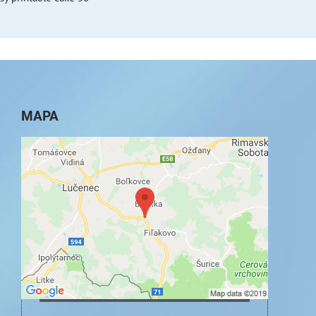
MAPA
Externý obsah je blokovaný Voľbami
súkromia
Prajete si načítať externý obsah?
Povoliť tentokrát
Povoliť a zapamätať - súhlas s druhom cookie:
Funkčné