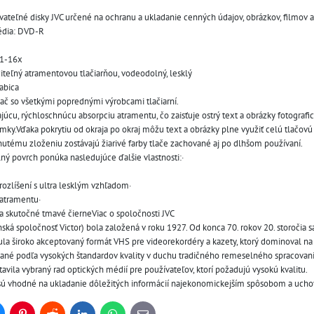
vateľné disky JVC určené na ochranu a ukladanie cenných údajov, obrázkov, filmov 
dia: DVD-R
 1-16x
čiteľný atramentovou tlačiarňou, vodeodolný, lesklý
abica
lač so všetkými poprednými výrobcami tlačiarní.
úcu, rýchloschnúcu absorpciu atramentu, čo zaisťuje ostrý text a obrázky fotografick
mky.Vďaka pokrytiu od okraja po okraj môžu text a obrázky plne využiť celú tlačovú
nutému zloženiu zostávajú žiarivé farby tlače zachované aj po dlhšom používaní.
ný povrch ponúka nasledujúce ďalšie vlastnosti:· 
ozlíšení s ultra lesklým vzhľadom· 
 atramentu· 
 a skutočné tmavé čierneViac o spoločnosti JVC
ská spoločnosť Victor) bola založená v roku 1927. Od konca 70. rokov 20. storočia 
la široko akceptovaný formát VHS pre videorekordéry a kazety, ktorý dominoval na tr
bané podľa vysokých štandardov kvality v duchu tradičného remeselného spracovani
avila vybraný rad optických médií pre používateľov, ktorí požadujú vysokú kvalitu. 
sú vhodné na ukladanie dôležitých informácií najekonomickejším spôsobom a uchov