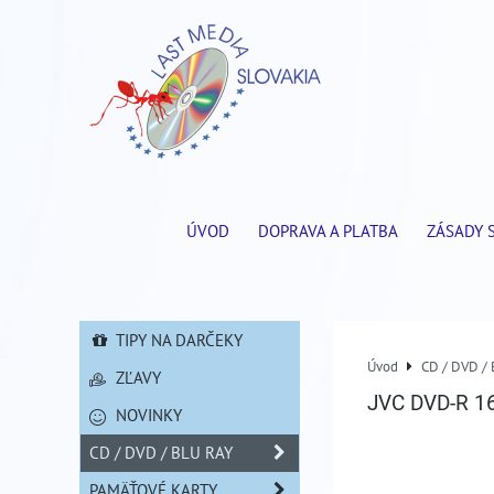
ÚVOD
DOPRAVA A PLATBA
ZÁSADY 
TIPY NA DARČEKY
Úvod
CD / DVD /
ZĽAVY
JVC DVD-R 16
NOVINKY
CD / DVD / BLU RAY
PAMÄŤOVÉ KARTY