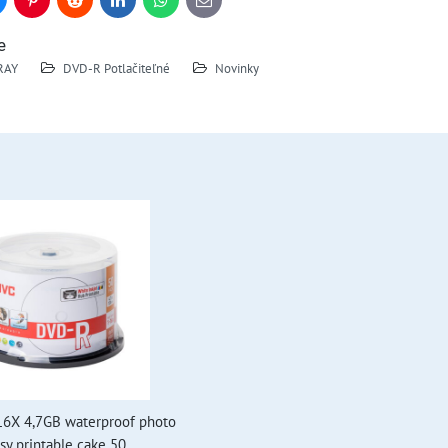
uesky
Pinterest
Reddit
LinkedIn
WhatsApp
E-
mail
e
RAY
DVD-R Potlačiteľné
Novinky
16X 4,7GB waterproof photo
sy printable cake 50