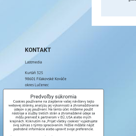
KONTAKT
Lastmedia
Kurtáň 325
98601 Fiľakovské Kováče
okres Lučenec
Telefón:
Predvoľby súkromia
+421 917 085 369
Cookies používame na zlepšenie vašej návštevy tejto
webovej stránky, analýzu jej výkonnosti a zhromažďovanie
údajov o jej používaní. Na tento účel môžeme použiť
E-mail:
nástroje a služby tretích strán a zhromaždené údaje sa
môžu preniesť k partnerom v EÚ, USA alebo iných
info@lastmedia.sk
krajinách. Kliknutím na „Prijať všetky cookies“ vyjadrujete
svoj súhlas s týmto spracovaním. Nižšie môžete nájsť
podrobné informácie alebo upraviť svoje preferencie.