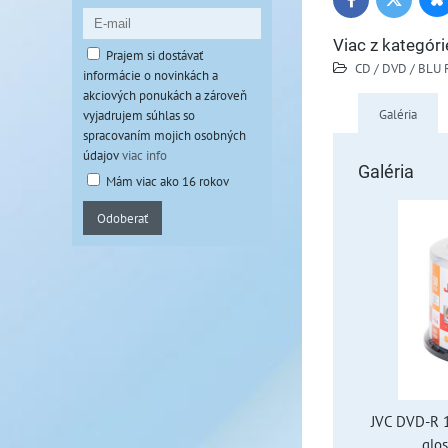
Bl
Twitter
Facebook
Viac z kategóri
Prajem si dostávať
CD / DVD / BLU 
informácie o novinkách a
akciových ponukách a zároveň
Galéria
vyjadrujem súhlas so
spracovaním mojich osobných
údajov
viac info
Galéria
Mám viac ako 16 rokov
Odoberať
JVC DVD-R 
glos