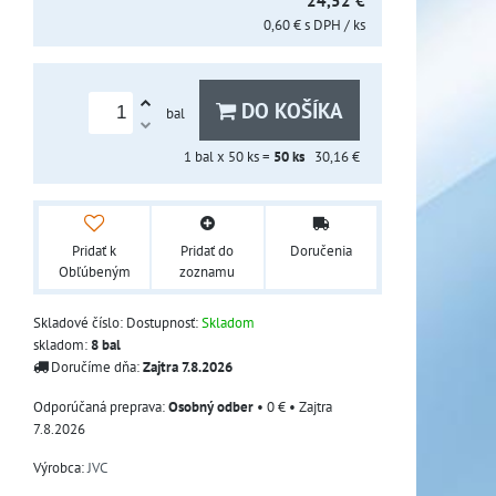
24,52 €
0,60 €
s DPH
/ ks
DO KOŠÍKA
bal
1
bal x 50 ks =
50
ks
30,16 €
Pridať k
Pridať do
Doručenia
Obľúbeným
zoznamu
Skladové číslo:
Dostupnosť:
Skladom
skladom:
8
bal
Doručíme dňa:
Zajtra
7.8.2026
Osobný odber
•
0 €
•
Zajtra
7.8.2026
Výrobca:
JVC