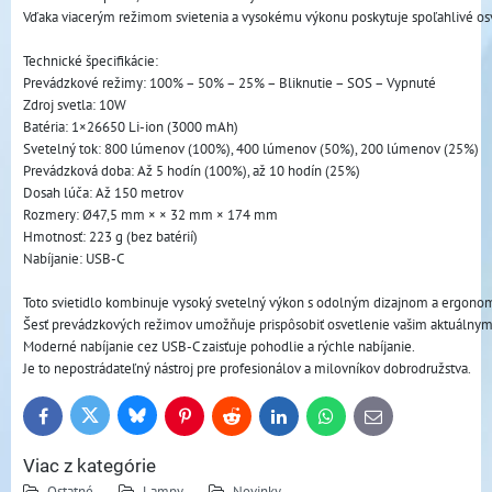
Vďaka viacerým režimom svietenia a vysokému výkonu poskytuje spoľahlivé osvet
Technické špecifikácie:

Prevádzkové režimy: 100% – 50% – 25% – Bliknutie – SOS – Vypnuté

Zdroj svetla: 10W

Batéria: 1×26650 Li-ion (3000 mAh)

Svetelný tok: 800 lúmenov (100%), 400 lúmenov (50%), 200 lúmenov (25%)

Prevádzková doba: Až 5 hodín (100%), až 10 hodín (25%)

Dosah lúča: Až 150 metrov

Rozmery: Ø47,5 mm × × 32 mm × 174 mm

Hmotnosť: 223 g (bez batérií)

Nabíjanie: USB-C

Toto svietidlo kombinuje vysoký svetelný výkon s odolným dizajnom a ergono
Šesť prevádzkových režimov umožňuje prispôsobiť osvetlenie vašim aktuálnym
Moderné nabíjanie cez USB-C zaisťuje pohodlie a rýchle nabíjanie. 
Je to nepostrádateľný nástroj pre profesionálov a milovníkov dobrodružstva.
Bluesky
Twitter
Facebook
Pinterest
Reddit
LinkedIn
WhatsApp
E-
mail
Viac z kategórie
Ostatné
Lampy
Novinky