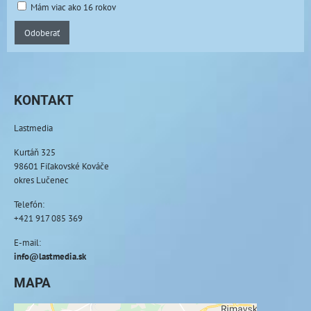
Mám viac ako 16 rokov
Odoberať
KONTAKT
Lastmedia
Kurtáň 325
98601 Fiľakovské Kováče
okres Lučenec
Telefón:
+421 917 085 369
E-mail:
info@lastmedia.sk
MAPA