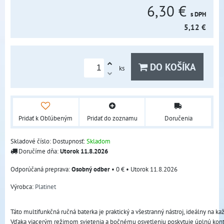
6,30 €
s DPH
5,12 €
DO KOŠÍKA
ks
Pridať k Obľúbeným
Pridať do zoznamu
Doručenia
Skladové číslo:
Dostupnosť:
Skladom
Doručíme dňa:
Utorok
11.8.2026
Osobný odber
•
0 €
•
Utorok
11.8.2026
Výrobca:
Platinet
Táto multifunkčná ručná baterka je praktický a všestranný nástroj, ideálny na k
Vďaka viacerým režimom svietenia a bočnému osvetleniu poskytuje úplnú kon