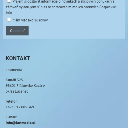
Prajem si dostávať informácie o novinkách a akciových ponukách a
zároveň vyjadrujem súhlas so spracovaním mojich osobných údajov
viac
info
Mám viac ako 16 rokov
Odoberať
KONTAKT
Lastmedia
Kurtáň 325
98601 Fiľakovské Kováče
okres Lučenec
Telefón:
+421 917 085 369
E-mail:
info@lastmedia.sk