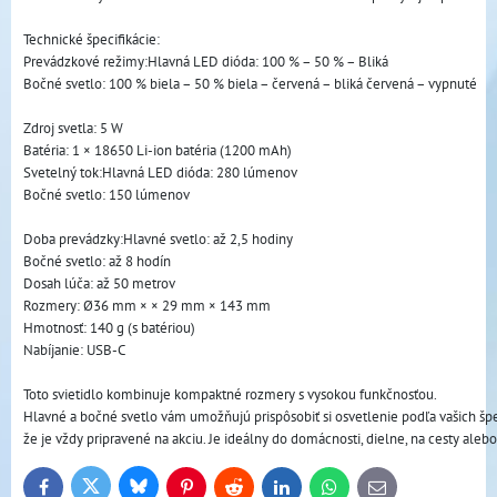
Technické špecifikácie:
Prevádzkové režimy:Hlavná LED dióda: 100 % – 50 % – Bliká
Bočné svetlo: 100 % biela – 50 % biela – červená – bliká červená – vypnuté
Zdroj svetla: 5 W
Batéria: 1 × 18650 Li-ion batéria (1200 mAh)
Svetelný tok:Hlavná LED dióda: 280 lúmenov
Bočné svetlo: 150 lúmenov
Doba prevádzky:Hlavné svetlo: až 2,5 hodiny
Bočné svetlo: až 8 hodín
Dosah lúča: až 50 metrov
Rozmery: Ø36 mm × × 29 mm × 143 mm
Hmotnosť: 140 g (s batériou)
Nabíjanie: USB-C
Toto svietidlo kombinuje kompaktné rozmery s vysokou funkčnosťou. 
Hlavné a bočné svetlo vám umožňujú prispôsobiť si osvetlenie podľa vašich špec
že je vždy pripravené na akciu. Je ideálny do domácnosti, dielne, na cesty ale
Bluesky
Twitter
Facebook
Pinterest
Reddit
LinkedIn
WhatsApp
E-