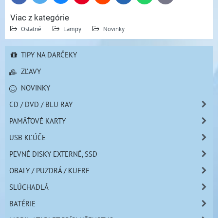
mail
Viac z kategórie
Ostatné
Lampy
Novinky
TIPY NA DARČEKY
ZĽAVY
NOVINKY
CD / DVD / BLU RAY
PAMÄŤOVÉ KARTY
USB KĽÚČE
PEVNÉ DISKY EXTERNÉ, SSD
OBALY / PUZDRÁ / KUFRE
SLÚCHADLÁ
BATÉRIE