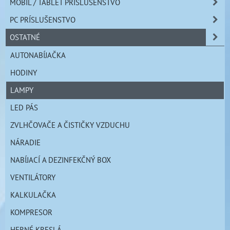
MOBIL / TABLET PRÍSLUŠENSTVO
PC PRÍSLUŠENSTVO
OSTATNÉ
AUTONABÍJAČKA
HODINY
LAMPY
LED PÁS
ZVLHČOVAČE A ČISTIČKY VZDUCHU
NÁRADIE
NABÍJACÍ A DEZINFEKČNÝ BOX
VENTILÁTORY
KALKULAČKA
KOMPRESOR
HERNÉ KRESLÁ