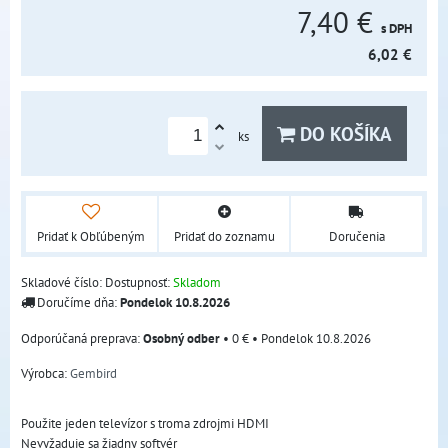
7,40 €
s DPH
6,02 €
DO KOŠÍKA
ks
Pridať k Obľúbeným
Pridať do zoznamu
Doručenia
Skladové číslo:
Dostupnosť:
Skladom
Doručíme dňa:
Pondelok
10.8.2026
Osobný odber
•
0 €
•
Pondelok
10.8.2026
Výrobca:
Gembird
Použite jeden televízor s troma zdrojmi HDMI
Nevyžaduje sa žiadny softvér