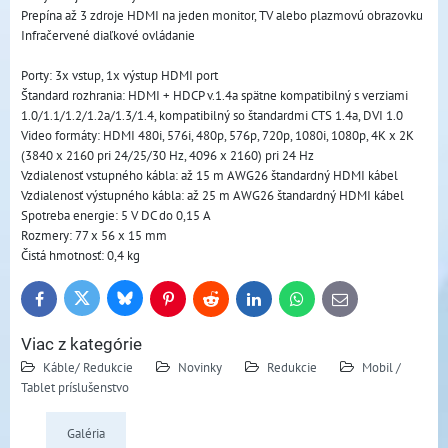
Prepína až 3 zdroje HDMI na jeden monitor, TV alebo plazmovú obrazovku
Infračervené diaľkové ovládanie
Porty: 3x vstup, 1x výstup HDMI port
Štandard rozhrania: HDMI + HDCP v.1.4a spätne kompatibilný s verziami
1.0/1.1/1.2/1.2a/1.3/1.4, kompatibilný so štandardmi CTS 1.4a, DVI 1.0
Video formáty: HDMI 480i, 576i, 480p, 576p, 720p, 1080i, 1080p, 4K x 2K
(3840 x 2160 pri 24/25/30 Hz, 4096 x 2160) pri 24 Hz
Vzdialenosť vstupného kábla: až 15 m AWG26 štandardný HDMI kábel
Vzdialenosť výstupného kábla: až 25 m AWG26 štandardný HDMI kábel
Spotreba energie: 5 V DC do 0,15 A
Rozmery: 77 x 56 x 15 mm
Čistá hmotnosť: 0,4 kg
Bluesky
Twitter
Facebook
Pinterest
Reddit
LinkedIn
WhatsApp
E-
mail
Viac z kategórie
Káble/ Redukcie
Novinky
Redukcie
Mobil /
Tablet príslušenstvo
Galéria