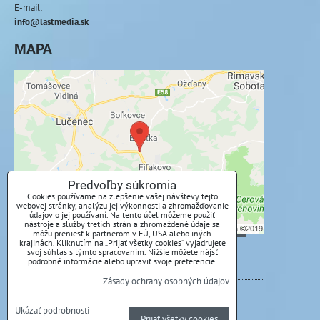
E-mail:
info@lastmedia.sk
MAPA
Externý obsah je blokovaný Voľbami
súkromia
Prajete si načítať externý obsah?
Povoliť tentokrát
Predvoľby súkromia
Cookies používame na zlepšenie vašej návštevy tejto
webovej stránky, analýzu jej výkonnosti a zhromažďovanie
Povoliť a zapamätať - súhlas s druhom cookie:
údajov o jej používaní. Na tento účel môžeme použiť
Funkčné
nástroje a služby tretích strán a zhromaždené údaje sa
môžu preniesť k partnerom v EÚ, USA alebo iných
krajinách. Kliknutím na „Prijať všetky cookies“ vyjadrujete
svoj súhlas s týmto spracovaním. Nižšie môžete nájsť
Otvoriť obsah v novom okne
podrobné informácie alebo upraviť svoje preferencie.
Zásady ochrany osobných údajov
Predvoľby súkromia
Zásady ochrany osobných údajov
Ukázať podrobnosti
Prijať všetky cookies