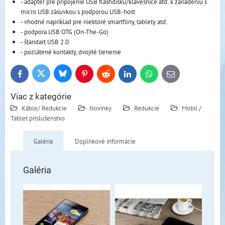
- adaptér pre pripojenie USB flashdisku/klávesnice atď. k zariadeniu s
micro USB zásuvkou s podporou USB-host
- vhodné napríklad pre niektoré smartfóny, tablety atď.
- podpora USB OTG (On-The-Go)
- štandart USB 2.0
- pozlátené kontakty, dvojité tienenie
Bluesky
Twitter
Facebook
Pinterest
Reddit
LinkedIn
WhatsApp
E-
mail
Viac z kategórie
Káble/ Redukcie
Novinky
Redukcie
Mobil /
Tablet príslušenstvo
Galéria
Doplnkové informácie
Galéria