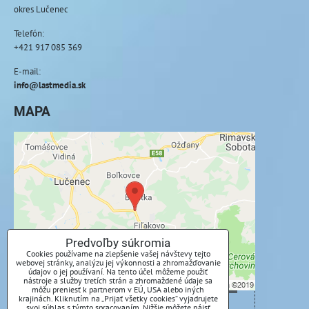
okres Lučenec
Telefón:
+421 917 085 369
E-mail:
info@lastmedia.sk
MAPA
Externý obsah je blokovaný Voľbami
súkromia
Prajete si načítať externý obsah?
Povoliť tentokrát
Predvoľby súkromia
Cookies používame na zlepšenie vašej návštevy tejto
webovej stránky, analýzu jej výkonnosti a zhromažďovanie
Povoliť a zapamätať - súhlas s druhom cookie:
údajov o jej používaní. Na tento účel môžeme použiť
Funkčné
nástroje a služby tretích strán a zhromaždené údaje sa
môžu preniesť k partnerom v EÚ, USA alebo iných
krajinách. Kliknutím na „Prijať všetky cookies“ vyjadrujete
svoj súhlas s týmto spracovaním. Nižšie môžete nájsť