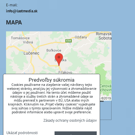
E-mail:
info@lastmedia.sk
MAPA
Externý obsah je blokovaný Voľbami
súkromia
Prajete si načítať externý obsah?
Povoliť tentokrát
Predvoľby súkromia
Cookies používame na zlepšenie vašej návštevy tejto
webovej stránky, analýzu jej výkonnosti a zhromažďovanie
Povoliť a zapamätať - súhlas s druhom cookie:
údajov o jej používaní. Na tento účel môžeme použiť
nástroje a služby tretích strán a zhromaždené údaje sa
Funkčné
môžu preniesť k partnerom v EÚ, USA alebo iných
krajinách. Kliknutím na „Prijať všetky cookies“ vyjadrujete
svoj súhlas s týmto spracovaním. Nižšie môžete nájsť
Otvoriť obsah v novom okne
podrobné informácie alebo upraviť svoje preferencie.
Zásady ochrany osobných údajov
Predvoľby súkromia
Zásady ochrany osobných údajov
Ukázať podrobnosti