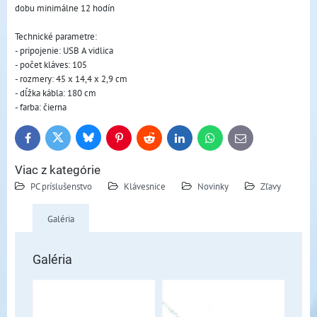
dobu minimálne 12 hodín
Technické parametre:
- pripojenie: USB A vidlica
- počet kláves: 105
- rozmery: 45 x 14,4 x 2,9 cm
- dĺžka kábla: 180 cm
- farba: čierna
Bluesky
Twitter
Facebook
Pinterest
Reddit
LinkedIn
WhatsApp
E-
mail
Viac z kategórie
PC príslušenstvo
Klávesnice
Novinky
Zľavy
Galéria
Galéria