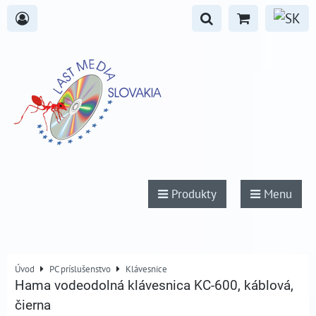
Produkty
Menu
Úvod
PC príslušenstvo
Klávesnice
Hama vodeodolná klávesnica KC-600, káblová,
čierna