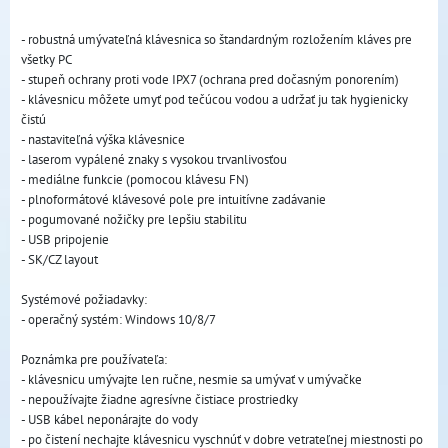
- robustná umývateľná klávesnica so štandardným rozložením kláves pre
všetky PC
- stupeň ochrany proti vode IPX7 (ochrana pred dočasným ponorením)
- klávesnicu môžete umyť pod tečúcou vodou a udržať ju tak hygienicky
čistú
- nastaviteľná výška klávesnice
- laserom vypálené znaky s vysokou trvanlivosťou
- mediálne funkcie (pomocou klávesu FN)
- plnoformátové klávesové pole pre intuitívne zadávanie
- pogumované nožičky pre lepšiu stabilitu
- USB pripojenie
- SK/CZ layout
Systémové požiadavky:
- operačný systém: Windows 10/8/7
Poznámka pre používateľa:
- klávesnicu umývajte len ručne, nesmie sa umývať v umývačke
- nepoužívajte žiadne agresívne čistiace prostriedky
- USB kábel neponárajte do vody
- po čistení nechajte klávesnicu vyschnúť v dobre vetrateľnej miestnosti po