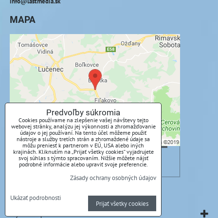
info@lastmedia.sk
MAPA
Externý obsah je blokovaný Voľbami
súkromia
Prajete si načítať externý obsah?
Povoliť tentokrát
Predvoľby súkromia
Cookies používame na zlepšenie vašej návštevy tejto
webovej stránky, analýzu jej výkonnosti a zhromažďovanie
Povoliť a zapamätať - súhlas s druhom cookie:
údajov o jej používaní. Na tento účel môžeme použiť
nástroje a služby tretích strán a zhromaždené údaje sa
Funkčné
môžu preniesť k partnerom v EÚ, USA alebo iných
krajinách. Kliknutím na „Prijať všetky cookies“ vyjadrujete
svoj súhlas s týmto spracovaním. Nižšie môžete nájsť
Otvoriť obsah v novom okne
podrobné informácie alebo upraviť svoje preferencie.
Zásady ochrany osobných údajov
Predvoľby súkromia
Zásady ochrany osobných údajov
Ukázať podrobnosti
Prijať všetky cookies
Vytvorené pomocou:
BiznisWeb.sk