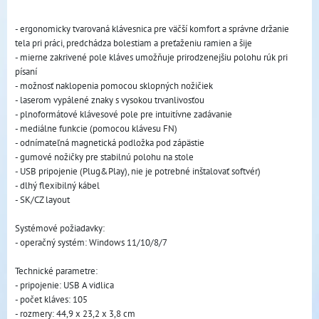
- ergonomicky tvarovaná klávesnica pre väčší komfort a správne držanie
tela pri práci, predchádza bolestiam a preťaženiu ramien a šije
- mierne zakrivené pole kláves umožňuje prirodzenejšiu polohu rúk pri
písaní
- možnosť naklopenia pomocou sklopných nožičiek
- laserom vypálené znaky s vysokou trvanlivosťou
- plnoformátové klávesové pole pre intuitívne zadávanie
- mediálne funkcie (pomocou klávesu FN)
- odnímateľná magnetická podložka pod zápästie
- gumové nožičky pre stabilnú polohu na stole
- USB pripojenie (Plug&Play), nie je potrebné inštalovať softvér)
- dlhý flexibilný kábel
- SK/CZ layout
Systémové požiadavky:
- operačný systém: Windows 11/10/8/7
Technické parametre:
- pripojenie: USB A vidlica
- počet kláves: 105
- rozmery: 44,9 x 23,2 x 3,8 cm