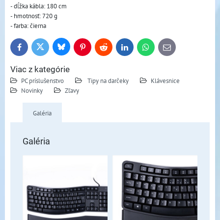
- dĺžka kábla: 180 cm
- hmotnosť: 720 g
- farba: čierna
Bluesky
Twitter
Facebook
Pinterest
Reddit
LinkedIn
WhatsApp
E-
mail
Viac z kategórie
PC príslušenstvo
Tipy na darčeky
Klávesnice
Novinky
Zľavy
Galéria
Galéria