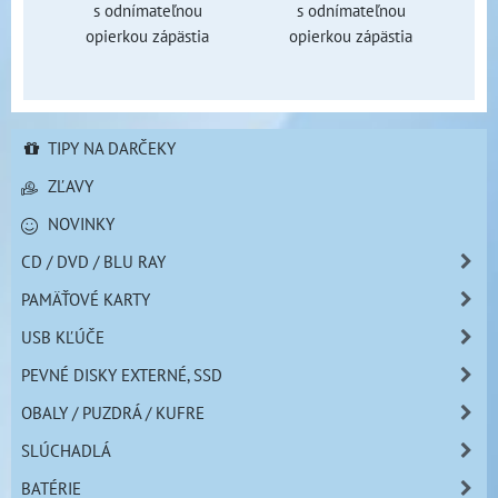
s odnímateľnou
s odnímateľnou
opierkou zápästia
opierkou zápästia
TIPY NA DARČEKY
ZĽAVY
NOVINKY
CD / DVD / BLU RAY
PAMÄŤOVÉ KARTY
USB KĽÚČE
PEVNÉ DISKY EXTERNÉ, SSD
OBALY / PUZDRÁ / KUFRE
SLÚCHADLÁ
BATÉRIE