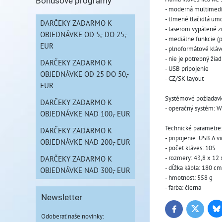
Bonusové programy
- moderná multimediá
- tlmené tlačidlá um
DARČEKY ZADARMO K
- laserom vypálené z
OBJEDNÁVKE OD 5,- DO 25,-
- mediálne funkcie 
EUR
- plnoformátové kláv
- nie je potrebný žia
DARČEKY ZADARMO K
- USB pripojenie
OBJEDNÁVKE OD 25 DO 50,-
- CZ/SK layout
EUR
Systémové požiadavk
DARČEKY ZADARMO K
- operačný systém: 
OBJEDNÁVKE NAD 100,- EUR
Technické parametre
DARČEKY ZADARMO K
- pripojenie: USB A vi
OBJEDNÁVKE NAD 200,- EUR
- počet kláves: 105
- rozmery: 43,8 x 12
DARČEKY ZADARMO K
- dĺžka kábla: 180 cm
OBJEDNÁVKE NAD 300,- EUR
- hmotnosť: 558 g
- farba: čierna
Newsletter
Bl
Twitter
Facebook
Odoberať naše novinky: