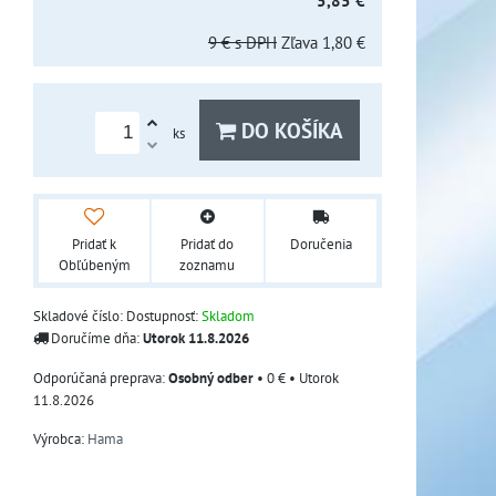
5,85 €
9 €
s DPH
Zľava
1,80 €
DO KOŠÍKA
ks
Pridať k
Pridať do
Doručenia
Obľúbeným
zoznamu
Skladové číslo:
Dostupnosť:
Skladom
Doručíme dňa:
Utorok
11.8.2026
Osobný odber
•
0 €
•
Utorok
11.8.2026
Výrobca:
Hama