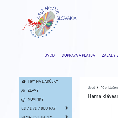
ÚVOD
DOPRAVA A PLATBA
ZÁSADY 
TIPY NA DARČEKY
Úvod
PC príslušen
ZĽAVY
Hama klávesn
NOVINKY
CD / DVD / BLU RAY
PAMÄŤOVÉ KARTY