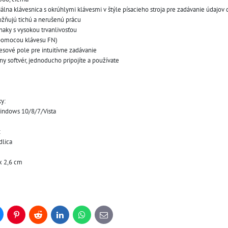
lna klávesnica s okrúhlymi klávesmi v štýle písacieho stroja pre zadávanie údajov
ožňujú tichú a nerušenú prácu
naky s vysokou trvanlivosťou
(pomocou klávesu FN)
esové pole pre intuitívne zadávanie
dny softvér, jednoducho pripojíte a používate
y:
Windows 10/8/7/Vista
:
dlica
 x 2,6 cm
uesky
Pinterest
Reddit
LinkedIn
WhatsApp
E-
mail