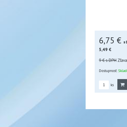
6,75 €
s
5,49 €
9 €
s DPH
Zľava
Dostupnosť:
Skla
ks