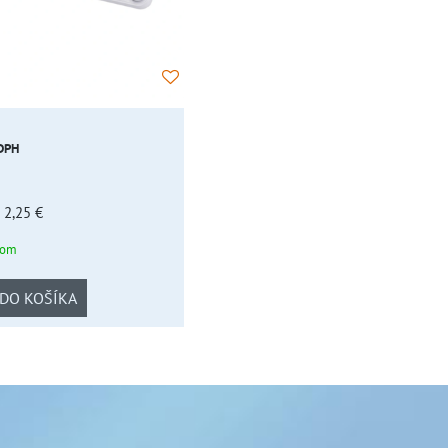
 DPH
 2,25 €
dom
DO KOŠÍKA