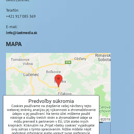
Telefón:
+421 917 085 369
E-mail:
info@lastmedia.sk
MAPA
Externý obsah je blokovaný Voľbami
súkromia
Prajete si načítať externý obsah?
Povoliť tentokrát
Predvoľby súkromia
Cookies používame na zlepšenie vašej návštevy tejto
webovej stránky, analýzu jej výkonnosti a zhromažďovanie
Povoliť a zapamätať - súhlas s druhom cookie:
údajov o jej používaní. Na tento účel môžeme použiť
Funkčné
nástroje a služby tretích strán a zhromaždené údaje sa
môžu preniesť k partnerom v EÚ, USA alebo iných
krajinách. Kliknutím na „Prijať všetky cookies“ vyjadrujete
svoj súhlas s týmto spracovaním. Nižšie môžete nájsť
Otvoriť obsah v novom okne
podrobné informácie alebo upraviť svoje preferencie.