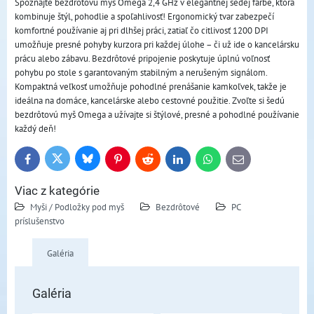
Spoznajte bezdrôtovú myš Omega 2,4 GHz v elegantnej šedej farbe, ktorá
kombinuje štýl, pohodlie a spoľahlivosť! Ergonomický tvar zabezpečí
komfortné používanie aj pri dlhšej práci, zatiaľ čo citlivosť 1200 DPI
umožňuje presné pohyby kurzora pri každej úlohe – či už ide o kancelársku
prácu alebo zábavu. Bezdrôtové pripojenie poskytuje úplnú voľnosť
pohybu po stole s garantovaným stabilným a nerušeným signálom.
Kompaktná veľkosť umožňuje pohodlné prenášanie kamkoľvek, takže je
ideálna na domáce, kancelárske alebo cestovné použitie. Zvoľte si šedú
bezdrôtovú myš Omega a užívajte si štýlové, presné a pohodlné používanie
každý deň!
Bluesky
Twitter
Facebook
Pinterest
Reddit
LinkedIn
WhatsApp
E-
mail
Viac z kategórie
Myši / Podložky pod myš
Bezdrôtové
PC
príslušenstvo
Galéria
Galéria