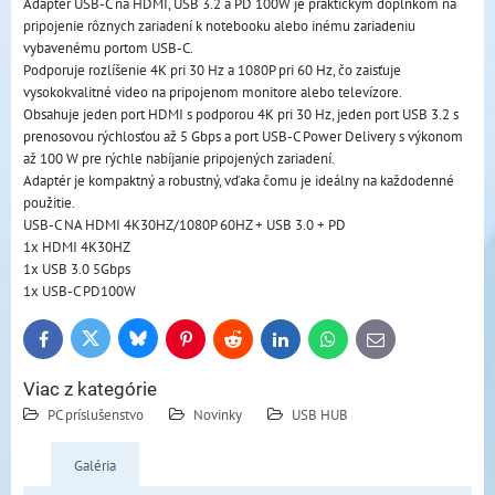
Adaptér USB-C na HDMI, USB 3.2 a PD 100W je praktickým doplnkom na
pripojenie rôznych zariadení k notebooku alebo inému zariadeniu
vybavenému portom USB-C.
Podporuje rozlíšenie 4K pri 30 Hz a 1080P pri 60 Hz, čo zaisťuje
vysokokvalitné video na pripojenom monitore alebo televízore.
Obsahuje jeden port HDMI s podporou 4K pri 30 Hz, jeden port USB 3.2 s
prenosovou rýchlosťou až 5 Gbps a port USB-C Power Delivery s výkonom
až 100 W pre rýchle nabíjanie pripojených zariadení.
Adaptér je kompaktný a robustný, vďaka čomu je ideálny na každodenné
použitie.
USB-C NA HDMI 4K30HZ/1080P 60HZ + USB 3.0 + PD
1x HDMI 4K30HZ
1x USB 3.0 5Gbps
1x USB-C PD100W
Bluesky
Twitter
Facebook
Pinterest
Reddit
LinkedIn
WhatsApp
E-
mail
Viac z kategórie
PC príslušenstvo
Novinky
USB HUB
Galéria