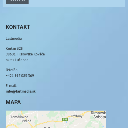
KONTAKT
Lastmedia
Kurtáň 325
98601 Fiľakovské Kováče
okres Lučenec
Telefón:
+421 917 085 369
E-mail:
info@lastmedia.sk
MAPA
Externý obsah je blokovaný Voľbami