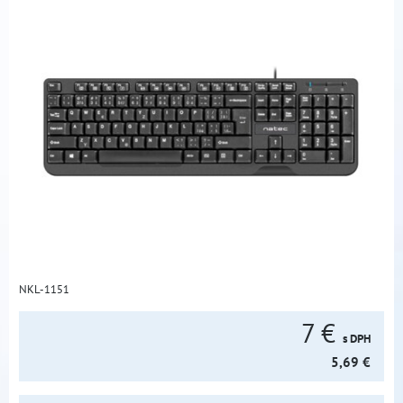
NKL-1151
7 €
s DPH
5,69 €