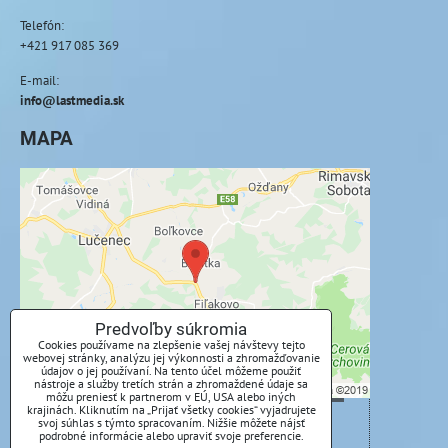
Telefón:
+421 917 085 369
E-mail:
info@lastmedia.sk
MAPA
Externý obsah je blokovaný Voľbami
súkromia
Prajete si načítať externý obsah?
Povoliť tentokrát
Predvoľby súkromia
Cookies používame na zlepšenie vašej návštevy tejto
webovej stránky, analýzu jej výkonnosti a zhromažďovanie
Povoliť a zapamätať - súhlas s druhom cookie:
údajov o jej používaní. Na tento účel môžeme použiť
Funkčné
nástroje a služby tretích strán a zhromaždené údaje sa
môžu preniesť k partnerom v EÚ, USA alebo iných
krajinách. Kliknutím na „Prijať všetky cookies“ vyjadrujete
svoj súhlas s týmto spracovaním. Nižšie môžete nájsť
Otvoriť obsah v novom okne
podrobné informácie alebo upraviť svoje preferencie.