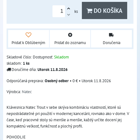
DO KOŠÍKA
ks
Pridať k Obľúbeným
Pridať do zoznamu
Doručenia
Skladové číslo:
Dostupnosť:
Skladom
skladom:
1
ks
Doručíme dňa:
Utorok
11.8.2026
Osobný odber
•
0 €
•
Utorok
11.8.2026
Výrobca:
Natec
Klávesnica Natec Trout v sebe skrýva kombináciu vlastností, ktoré sú
nepostrádateľné pri použití v modernej kancelárii, rovnako ako v dome. V
čase, keď pracovné stoly sú menšie a menšie, každý určite docení jej
kompaktnú veľkosť, funkčnosť a plochý profil.
POHODLIE