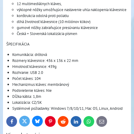
12 multimediálnych kláves,
výklopné nôžky umožňujúce nastavenie uhla naklopenia klávesnice
konštrukcia odolná proti poliatiu
dlhá životnosť klávesnice (10 miliónov klikov)
gumové nôžky zabraňujúce presúvaniu klávesnice
Česká + Slovenská lokalizácia písmen
ŠPECIFIKÁCIA
Komunikácia: drôtová
Rozmery klávesnice: 436 x 136 x 22 mm
Hmotnosť klávesnice: 439g
Rozhranie: USB 2.0
Počet kláves: 104
Mechanizmus kláves: membránový
Podsvietenie kláves: Nie
Dĺžka kábla: 1,8m
Lokalizácia: CZ/SK
Systémové požiadavky: Windows 7/8/10/11, Mac OS, Linux, Android
Bluesky
Twitter
Facebook
Pinterest
Reddit
LinkedIn
WhatsApp
E-
mail