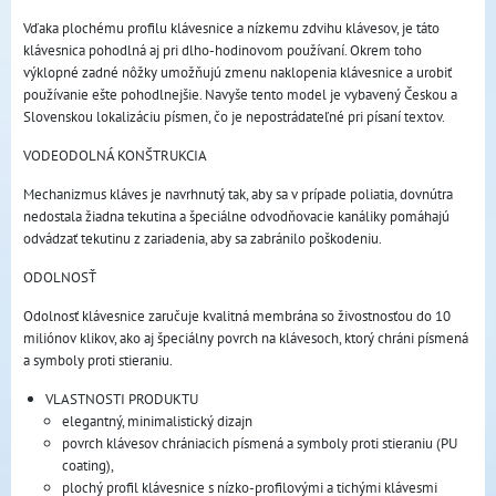
Vďaka plochému profilu klávesnice a nízkemu zdvihu klávesov, je táto
klávesnica pohodlná aj pri dlho-hodinovom používaní. Okrem toho
výklopné zadné nôžky umožňujú zmenu naklopenia klávesnice a urobiť
používanie ešte pohodlnejšie. Navyše tento model je vybavený Českou a
Slovenskou lokalizáciu písmen, čo je nepostrádateľné pri písaní textov.
VODEODOLNÁ KONŠTRUKCIA
Mechanizmus kláves je navrhnutý tak, aby sa v prípade poliatia, dovnútra
nedostala žiadna tekutina a špeciálne odvodňovacie kanáliky pomáhajú
odvádzať tekutinu z zariadenia, aby sa zabránilo poškodeniu.
ODOLNOSŤ
Odolnosť klávesnice zaručuje kvalitná membrána so živostnosťou do 10
miliónov klikov, ako aj špeciálny povrch na klávesoch, ktorý chráni písmená
a symboly proti stieraniu.
VLASTNOSTI PRODUKTU
elegantný, minimalistický dizajn
povrch klávesov chrániacich písmená a symboly proti stieraniu (PU
coating),
plochý profil klávesnice s nízko-profilovými a tichými klávesmi