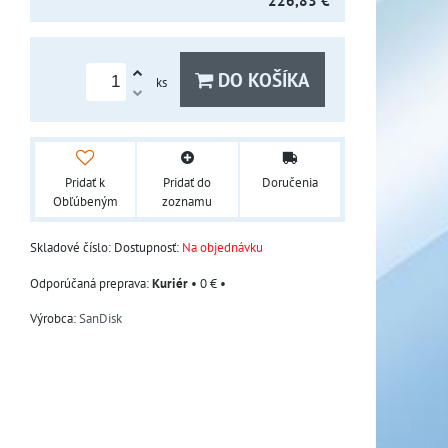
226,83 €
DO KOŠÍKA
ks
Pridať k
Pridať do
Doručenia
Obľúbeným
zoznamu
Skladové číslo:
Dostupnosť:
Na objednávku
Kuriér
•
0 €
•
Výrobca:
SanDisk