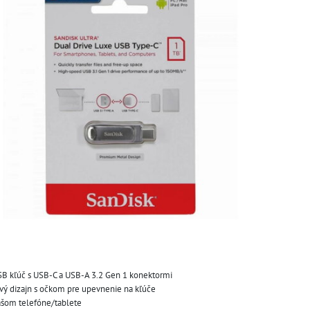
SB kľúč s USB-C a USB-A 3.2 Gen 1 konektormi
ový dizajn s očkom pre upevnenie na kľúče
vašom telefóne/tablete