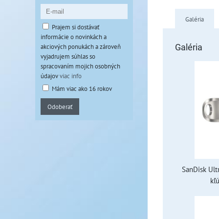
Galéria
Prajem si dostávať
informácie o novinkách a
akciových ponukách a zároveň
Galéria
vyjadrujem súhlas so
spracovaním mojich osobných
údajov
viac info
Mám viac ako 16 rokov
Odoberať
SanDisk Ult
kľ