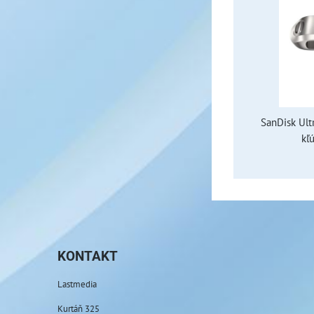
SanDisk Ult
kľ
KONTAKT
Lastmedia
Kurtáň 325