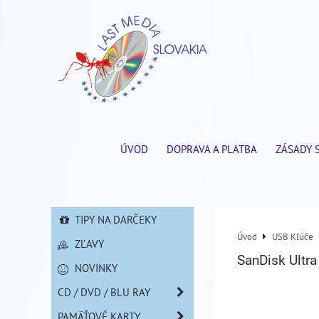
ÚVOD
DOPRAVA A PLATBA
ZÁSADY 
TIPY NA DARČEKY
Úvod
USB Kľúče
ZĽAVY
SanDisk Ultr
NOVINKY
CD / DVD / BLU RAY
PAMÄŤOVÉ KARTY