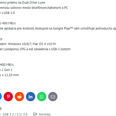
áberov priamo na Dual Drive Luxe
prenosu súborov medzi telefónom/tabletom a PC
é s USB 2.0
 do 400 MB/s
e aplikácia pre Android, dostupná na Google Play™ vám umožňuje jednoducho spra
y:
ystém: Windows 10/8/7, Mac OS X v10.9+
let s podporou OTG a iné zariadenia s USB-C slotom
:
: 400 MB/s
3.2 Gen 1
41 x 12,10 mm
uesky
Pinterest
Reddit
LinkedIn
WhatsApp
E-
mail
e
USB 3.2 / 3.1/ 3.0
Novinky