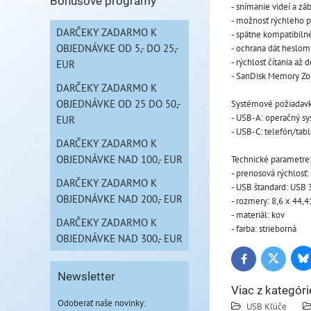
Bonusové programy
- snímanie videí a z
- možnosť rýchleho 
DARČEKY ZADARMO K
- spätne kompatibiln
OBJEDNÁVKE OD 5,- DO 25,-
- ochrana dát heslom
- rýchlosť čítania až
EUR
- SanDisk Memory Zon
DARČEKY ZADARMO K
OBJEDNÁVKE OD 25 DO 50,-
Systémové požiadavk
- USB-A: operačný s
EUR
- USB-C: telefón/tab
DARČEKY ZADARMO K
OBJEDNÁVKE NAD 100,- EUR
Technické parametre
- prenosová rýchlosť
DARČEKY ZADARMO K
- USB štandard: USB 
OBJEDNÁVKE NAD 200,- EUR
- rozmery: 8,6 x 44,
- materiál: kov
DARČEKY ZADARMO K
- farba: strieborná
OBJEDNÁVKE NAD 300,- EUR
Bl
Twitter
Facebook
Newsletter
Viac z kategóri
Odoberať naše novinky:
USB Kľúče