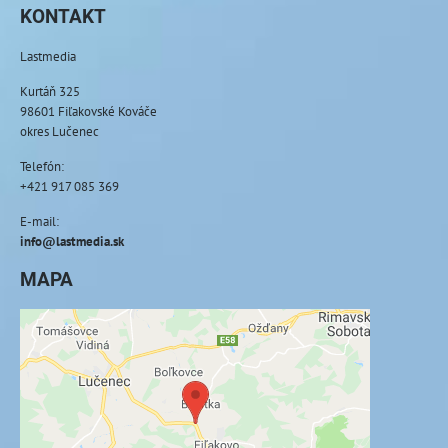
KONTAKT
Lastmedia
Kurtáň 325
98601 Fiľakovské Kováče
okres Lučenec
Telefón:
+421 917 085 369
E-mail:
info@lastmedia.sk
MAPA
Externý obsah je blokovaný Voľbami
súkromia
Prajete si načítať externý obsah?