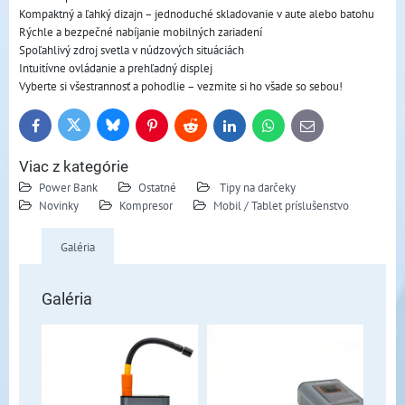
Kompaktný a ľahký dizajn – jednoduché skladovanie v aute alebo batohu
Rýchle a bezpečné nabíjanie mobilných zariadení
Spoľahlivý zdroj svetla v núdzových situáciách
Intuitívne ovládanie a prehľadný displej
Vyberte si všestrannosť a pohodlie – vezmite si ho všade so sebou!
Bluesky
Twitter
Facebook
Pinterest
Reddit
LinkedIn
WhatsApp
E-
mail
Viac z kategórie
Power Bank
Ostatné
Tipy na darčeky
Novinky
Kompresor
Mobil / Tablet príslušenstvo
Galéria
Galéria