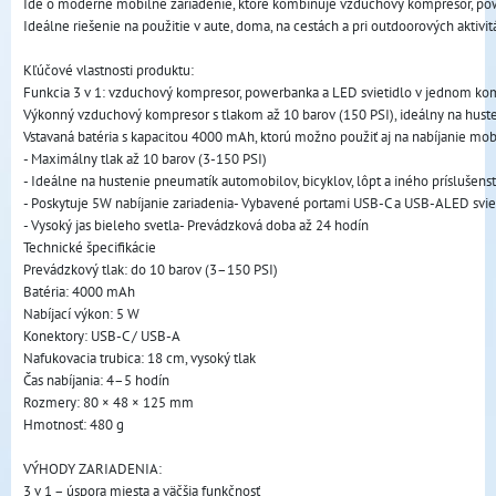
Ide o moderné mobilné zariadenie, ktoré kombinuje vzduchový kompresor, pow
Ideálne riešenie na použitie v aute, doma, na cestách a pri outdoorových aktivit
Kľúčové vlastnosti produktu:
Funkcia 3 v 1: vzduchový kompresor, powerbanka a LED svietidlo v jednom k
Výkonný vzduchový kompresor s tlakom až 10 barov (150 PSI), ideálny na huste
Vstavaná batéria s kapacitou 4000 mAh, ktorú možno použiť aj na nabíjanie mo
- Maximálny tlak až 10 barov (3-150 PSI)
- Ideálne na hustenie pneumatík automobilov, bicyklov, lôpt a iného prísluše
- Poskytuje 5W nabíjanie zariadenia- Vybavené portami USB-C a USB-ALED svi
- Vysoký jas bieleho svetla- Prevádzková doba až 24 hodín
Technické špecifikácie
Prevádzkový tlak: do 10 barov (3–150 PSI)
Batéria: 4000 mAh
Nabíjací výkon: 5 W
Konektory: USB-C / USB-A
Nafukovacia trubica: 18 cm, vysoký tlak
Čas nabíjania: 4–5 hodín
Rozmery: 80 × 48 × 125 mm
Hmotnosť: 480 g
VÝHODY ZARIADENIA:
3 v 1 – úspora miesta a väčšia funkčnosť