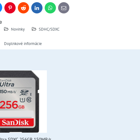
uesky
Pinterest
Reddit
LinkedIn
WhatsApp
E-
mail
e
Novinky
SDHC/SDXC
Doplnkové informácie
ltra SDXC 256GB 150MB/s