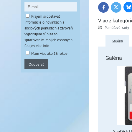
Bl
Twitter
Facebook
Prajem si dostávať
Viac z kategóri
informácie o novinkách a
Pamäťové karty
akciových ponukách a zároveň
vyjadrujem súhlas so
spracovaním mojich osobných
Galéria
údajov
viac info
Mám viac ako 16 rokov
Galéria
Odoberať
SanDisk U