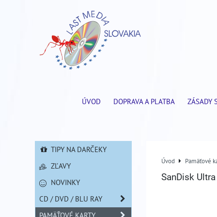
ÚVOD
DOPRAVA A PLATBA
ZÁSADY 
TIPY NA DARČEKY
Úvod
Pamäťové ka
ZĽAVY
SanDisk Ultr
NOVINKY
CD / DVD / BLU RAY
PAMÄŤOVÉ KARTY