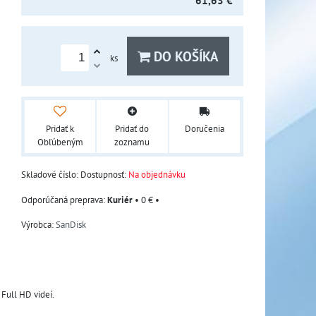
61,63 €
DO KOŠÍKA
ks
Pridať k
Pridať do
Doručenia
Obľúbeným
zoznamu
Skladové číslo:
Dostupnosť:
Na objednávku
Kuriér
•
0 €
•
Výrobca:
SanDisk
Full HD videí. 