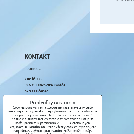
KONTAKT
Lastmedia
Kurtáň 325
98601 Fiľakovské Kováče
okres Lučenec
Telefón:
Predvoľby súkromia
+421 917 085 369
Cookies používame na zlepšenie vašej návštevy tejto
webovej stránky, analýzu jej výkonnosti a zhromažďovanie
údajov o jej používaní. Na tento účel môžeme použiť
E-mail:
nástroje a služby tretích strán a zhromaždené údaje sa
môžu preniesť k partnerom v EÚ, USA alebo iných
info@lastmedia.sk
krajinách. Kliknutím na „Prijať všetky cookies“ vyjadrujete
svoj súhlas s týmto spracovaním. Nižšie môžete nájsť