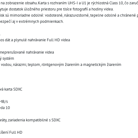
na zobrazenie obsahu.Karta s rozhraním UHS-I a U1 je rýchlostná Class 10, čo zaru
uje dostatok úložného priestoru pre tisíce fotografií a hodiny videa.
isk sú mimoriadne odolné: vodotesné, nárazuvzdorné, tepelne odolné a chránené 
 bezpečí aj v extrémnych podmienkach.
1
nos dát a plynulé nahrávanie Full HD videa
, neprerušované nahrávanie videa
ý systém
d vodou, nárazmi, teplom, röntgenovým žiarením a magnetickým žiarením
vá karta SDXC
 MB/s
eda 10
ráty, zariadenia kompatibilné s SDXC
líšení Full HD