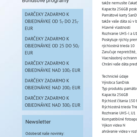
Bonusové programy
takže nemusíte čakať 
Kapacita 256GB poskyt
DARČEKY ZADARMO K
Pamäťové karty SanD
OBJEDNÁVKE OD 5,- DO 25,-
takže vaše dáta sú v
Hlavné vlastnosti
EUR
Rozhranie UHS-I a U
DARČEKY ZADARMO K
Poskytuje rýchly pre
OBJEDNÁVKE OD 25 DO 50,-
rýchlostná trieda 10
Zaručuje nepretržité
EUR
Viacnásobný ochrann
DARČEKY ZADARMO K
Chráni vaše dáta pre
OBJEDNÁVKE NAD 100,- EUR
Technické údaje
DARČEKY ZADARMO K
Výrobca SanDisk
OBJEDNÁVKE NAD 200,- EUR
Typ produktu pamäťo
Kapacita 256GB
DARČEKY ZADARMO K
Rýchlosť čítania 150
OBJEDNÁVKE NAD 300,- EUR
Rýchlostná trieda Tri
Rozhranie UHS-I, U1
Kompatibilné fotoapa
Newsletter
Výkon videa N
ahrávanie videa v roz
Odoberať naše novinky: