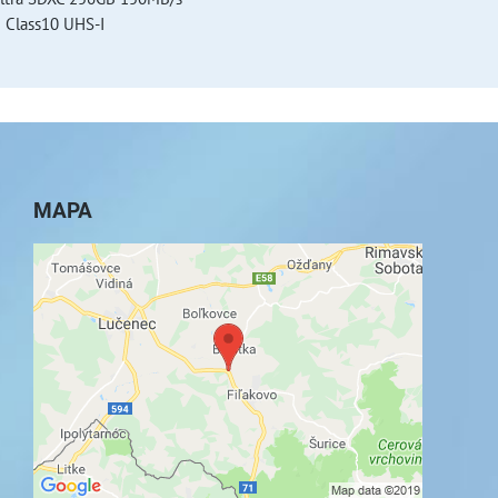
Class10 UHS-I
MAPA
Externý obsah je blokovaný Voľbami
súkromia
Prajete si načítať externý obsah?
Povoliť tentokrát
Povoliť a zapamätať - súhlas s druhom cookie:
Funkčné