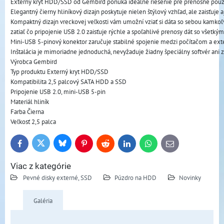
Externý kryt HDD/SSD od Gembird ponúka ideálne riešenie pre prenosné použi
Elegantný čierny hliníkový dizajn poskytuje nielen štýlový vzhľad, ale zaisťuje a
Kompaktný dizajn vreckovej veľkosti vám umožní vziať si dáta so sebou kamkoľv
zatiaľ čo pripojenie USB 2.0 zaisťuje rýchle a spoľahlivé prenosy dát so všetký
Mini-USB 5-pinový konektor zaručuje stabilné spojenie medzi počítačom a ex
Inštalácia je mimoriadne jednoduchá, nevyžaduje žiadny špeciálny softvér ani zlo
Výrobca Gembird
Typ produktu Externý kryt HDD/SSD
Kompatibilita 2,5 palcový SATA HDD a SSD
Pripojenie USB 2.0, mini-USB 5-pin
Materiál hliník
Farba Čierna
Veľkosť 2,5 palca
Bluesky
Twitter
Facebook
Pinterest
Reddit
LinkedIn
WhatsApp
E-
mail
Viac z kategórie
Pevné disky externé, SSD
Púzdro na HDD
Novinky
Galéria