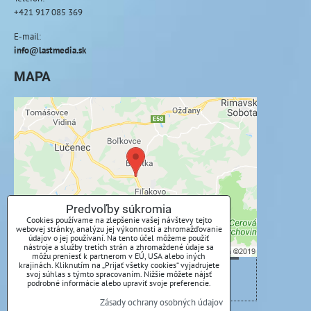
+421 917 085 369
E-mail:
info@lastmedia.sk
MAPA
Externý obsah je blokovaný Voľbami
súkromia
Prajete si načítať externý obsah?
Povoliť tentokrát
Predvoľby súkromia
Cookies používame na zlepšenie vašej návštevy tejto
webovej stránky, analýzu jej výkonnosti a zhromažďovanie
Povoliť a zapamätať - súhlas s druhom cookie:
údajov o jej používaní. Na tento účel môžeme použiť
Funkčné
nástroje a služby tretích strán a zhromaždené údaje sa
môžu preniesť k partnerom v EÚ, USA alebo iných
krajinách. Kliknutím na „Prijať všetky cookies“ vyjadrujete
svoj súhlas s týmto spracovaním. Nižšie môžete nájsť
Otvoriť obsah v novom okne
podrobné informácie alebo upraviť svoje preferencie.
Zásady ochrany osobných údajov