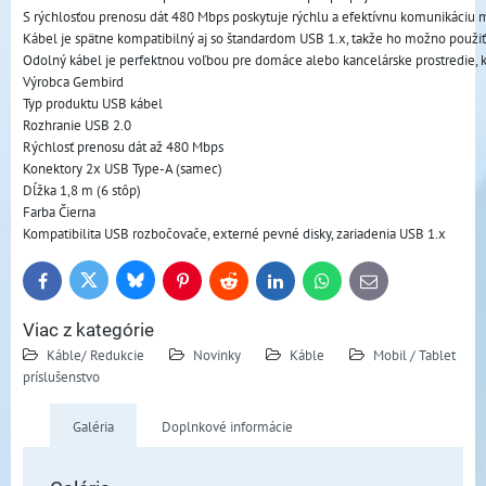
S rýchlosťou prenosu dát 480 Mbps poskytuje rýchlu a efektívnu komunikáciu me
Kábel je spätne kompatibilný aj so štandardom USB 1.x, takže ho možno použiť a
Odolný kábel je perfektnou voľbou pre domáce alebo kancelárske prostredie, 
Výrobca Gembird
Typ produktu USB kábel
Rozhranie USB 2.0
Rýchlosť prenosu dát až 480 Mbps
Konektory 2x USB Type-A (samec)
Dĺžka 1,8 m (6 stôp)
Farba Čierna
Kompatibilita USB rozbočovače, externé pevné disky, zariadenia USB 1.x
Bluesky
Twitter
Facebook
Pinterest
Reddit
LinkedIn
WhatsApp
E-
mail
Viac z kategórie
Káble/ Redukcie
Novinky
Káble
Mobil / Tablet
príslušenstvo
Galéria
Doplnkové informácie