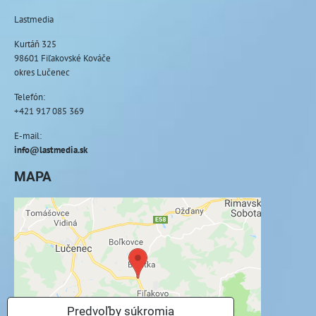
Lastmedia
Kurtáň 325
98601 Fiľakovské Kováče
okres Lučenec
Telefón:
+421 917 085 369
E-mail:
info@lastmedia.sk
MAPA
Externý obsah je blokovaný Voľbami
súkromia
Prajete si načítať externý obsah?
Povoliť tentokrát
Predvoľby súkromia