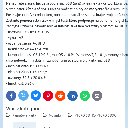
Nenechajte žiadnu hru za sebou s microSD SanDisk GamePlay kartou, ktorá rozší
S rýchlosťou čítania až 190 MB/s sa môžete do hry dostať rýchlejšie a plynule
Posielajte čokoľvek priateľom, kontrolujte sociálne siete a hrajte svoje obľúben
Zostaňte ponorení do vysokých rýchlostí, ktoré podporujú náročnú hernú grafi
Zachyťte užitočné návody, epické udalosti a veselé okamžiky v ostrom 4K UHD 
- rozhranie: microSDXC UHS-I
- výkon: A2
- ostré rozlíšenie 4K UHD
- herná grafika: AAA/3D/VR
- kompatibilita s: iOS 10.0.2+, macOS v.10.9+, Windows 7, 8, 10+, s mnohými sma
chromebookami a ďalšími zariadeniami so slotmi pre karty microSD
- rýchlosť čítania: 190 MB/s
- rýchlosť zápisu: 130 MB/s
- rozmery: 52,8 x 20,0 x 9,4 mm
- hmotnosť: 0,26 g
Bluesky
Twitter
Facebook
Pinterest
Reddit
LinkedIn
WhatsApp
E-
mail
Viac z kategórie
Pamäťové karty
Novinky
MICRO SDHC/MICRO SDXC