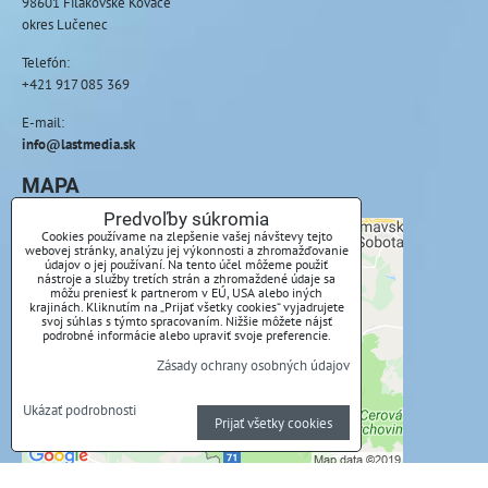
98601 Fiľakovské Kováče
okres Lučenec
Telefón:
+421 917 085 369
E-mail:
info@lastmedia.sk
MAPA
Predvoľby súkromia
Cookies používame na zlepšenie vašej návštevy tejto
webovej stránky, analýzu jej výkonnosti a zhromažďovanie
údajov o jej používaní. Na tento účel môžeme použiť
Externý obsah je blokovaný Voľbami
nástroje a služby tretích strán a zhromaždené údaje sa
môžu preniesť k partnerom v EÚ, USA alebo iných
súkromia
krajinách. Kliknutím na „Prijať všetky cookies“ vyjadrujete
svoj súhlas s týmto spracovaním. Nižšie môžete nájsť
podrobné informácie alebo upraviť svoje preferencie.
Prajete si načítať externý obsah?
Zásady ochrany osobných údajov
Povoliť tentokrát
Ukázať podrobnosti
Prijať všetky cookies
Povoliť a zapamätať - súhlas s druhom cookie:
Funkčné