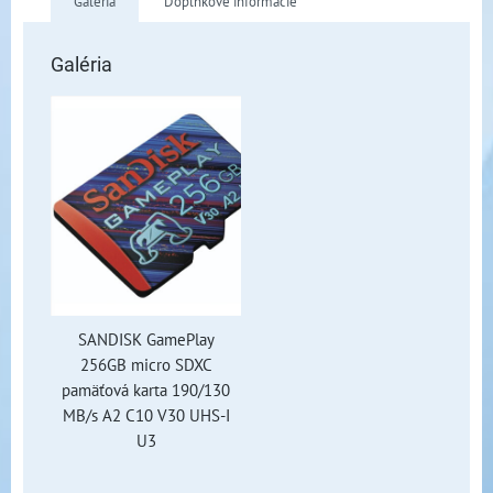
Galéria
Doplnkové informácie
Galéria
SANDISK GamePlay
256GB micro SDXC
pamäťová karta 190/130
MB/s A2 C10 V30 UHS-I
U3