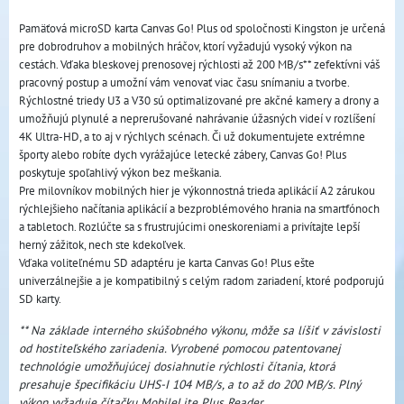
Pamäťová microSD karta Canvas Go! Plus od spoločnosti Kingston je určená
pre dobrodruhov a mobilných hráčov, ktorí vyžadujú vysoký výkon na
cestách. Vďaka bleskovej prenosovej rýchlosti až 200 MB/s** zefektívni váš
pracovný postup a umožní vám venovať viac času snímaniu a tvorbe.
Rýchlostné triedy U3 a V30 sú optimalizované pre akčné kamery a drony a
umožňujú plynulé a neprerušované nahrávanie úžasných videí v rozlíšení
4K Ultra-HD, a to aj v rýchlych scénach. Či už dokumentujete extrémne
športy alebo robíte dych vyrážajúce letecké zábery, Canvas Go! Plus
poskytuje spoľahlivý výkon bez meškania.
Pre milovníkov mobilných hier je výkonnostná trieda aplikácií A2 zárukou
rýchlejšieho načítania aplikácií a bezproblémového hrania na smartfónoch
a tabletoch. Rozlúčte sa s frustrujúcimi oneskoreniami a privítajte lepší
herný zážitok, nech ste kdekoľvek.
Vďaka voliteľnému SD adaptéru je karta Canvas Go! Plus ešte
univerzálnejšie a je kompatibilný s celým radom zariadení, ktoré podporujú
SD karty.
** Na základe interného skúšobného výkonu, môže sa líšiť v závislosti
od hostiteľského zariadenia. Vyrobené pomocou patentovanej
technológie umožňujúcej dosiahnutie rýchlosti čítania, ktorá
presahuje špecifikáciu UHS-I 104 MB/s, a to až do 200 MB/s. Plný
výkon vyžaduje čítačku MobileLite Plus Reader.