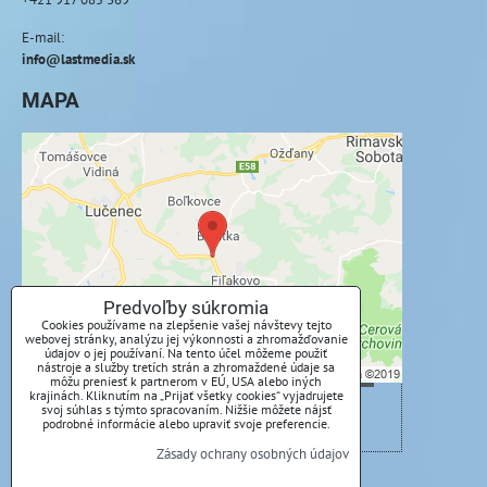
E-mail:
info@lastmedia.sk
MAPA
Externý obsah je blokovaný Voľbami
súkromia
Prajete si načítať externý obsah?
Povoliť tentokrát
Predvoľby súkromia
Cookies používame na zlepšenie vašej návštevy tejto
webovej stránky, analýzu jej výkonnosti a zhromažďovanie
Povoliť a zapamätať - súhlas s druhom cookie:
údajov o jej používaní. Na tento účel môžeme použiť
Funkčné
nástroje a služby tretích strán a zhromaždené údaje sa
môžu preniesť k partnerom v EÚ, USA alebo iných
krajinách. Kliknutím na „Prijať všetky cookies“ vyjadrujete
svoj súhlas s týmto spracovaním. Nižšie môžete nájsť
Otvoriť obsah v novom okne
podrobné informácie alebo upraviť svoje preferencie.
Zásady ochrany osobných údajov
Predvoľby súkromia
Zásady ochrany osobných údajov