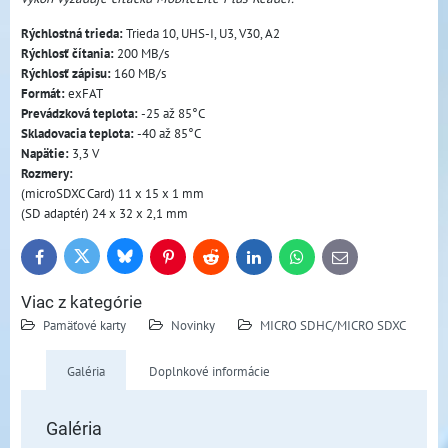
Rýchlostná trieda:
Trieda 10, UHS-I, U3, V30, A2
Rýchlosť čítania:
200 MB/s
Rýchlosť zápisu:
160 MB/s
Formát:
exFAT
Prevádzková teplota:
-25 až 85°C
Skladovacia teplota:
-40 až 85°C
Napätie:
3,3 V
Rozmery:
(microSDXC Card) 11 x 15 x 1 mm
(SD adaptér) 24 x 32 x 2,1 mm
Bluesky
Twitter
Facebook
Pinterest
Reddit
LinkedIn
WhatsApp
E-
mail
Viac z kategórie
Pamäťové karty
Novinky
MICRO SDHC/MICRO SDXC
Galéria
Doplnkové informácie
Galéria