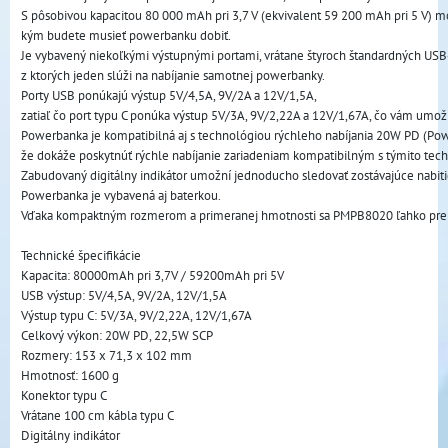
S pôsobivou kapacitou 80 000 mAh pri 3,7 V (ekvivalent 59 200 mAh pri 5 V) môž
kým budete musieť powerbanku dobiť.
Je vybavený niekoľkými výstupnými portami, vrátane štyroch štandardných USB-
z ktorých jeden slúži na nabíjanie samotnej powerbanky. 
Porty USB ponúkajú výstup 5V/4,5A, 9V/2A a 12V/1,5A, 
zatiaľ čo port typu C ponúka výstup 5V/3A, 9V/2,22A a 12V/1,67A, čo vám umožní
Powerbanka je kompatibilná aj s technológiou rýchleho nabíjania 20W PD (Pow
že dokáže poskytnúť rýchle nabíjanie zariadeniam kompatibilným s týmito tec
Zabudovaný digitálny indikátor umožní jednoducho sledovať zostávajúce nabit
Powerbanka je vybavená aj baterkou. 
Vďaka kompaktným rozmerom a primeranej hmotnosti sa PMPB8020 ľahko prenáš
Technické špecifikácie
Kapacita: 80000mAh pri 3,7V / 59200mAh pri 5V
USB výstup: 5V/4,5A, 9V/2A, 12V/1,5A
Výstup typu C: 5V/3A, 9V/2,22A, 12V/1,67A
Celkový výkon: 20W PD, 22,5W SCP
Rozmery: 153 x 71,3 x 102 mm
Hmotnosť: 1600 g
Konektor typu C
Vrátane 100 cm kábla typu C
Digitálny indikátor