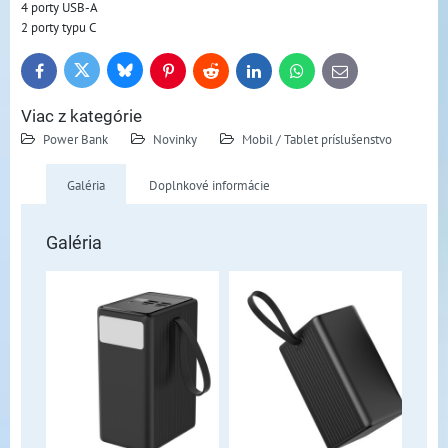
4 porty USB-A
2 porty typu C
Bluesky
Twitter
Facebook
Pinterest
Reddit
LinkedIn
WhatsApp
E-
mail
Viac z kategórie
Power Bank
Novinky
Mobil / Tablet príslušenstvo
Galéria
Doplnkové informácie
Galéria