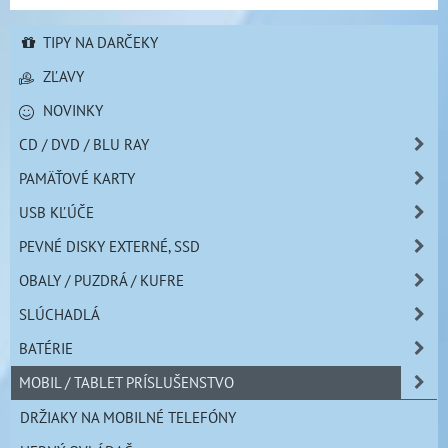
TIPY NA DARČEKY
ZĽAVY
NOVINKY
CD / DVD / BLU RAY
PAMÄŤOVÉ KARTY
USB KĽÚČE
PEVNÉ DISKY EXTERNÉ, SSD
OBALY / PUZDRÁ / KUFRE
SLÚCHADLÁ
BATÉRIE
MOBIL / TABLET PRÍSLUŠENSTVO
DRŽIAKY NA MOBILNÉ TELEFÓNY