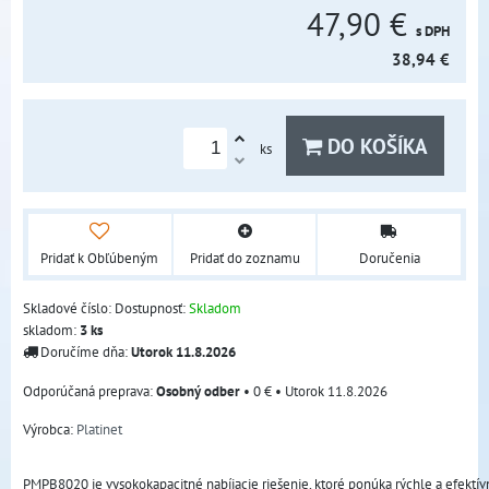
47,90 €
s DPH
38,94 €
DO KOŠÍKA
ks
Pridať k Obľúbeným
Pridať do zoznamu
Doručenia
Skladové číslo:
Dostupnosť:
Skladom
skladom:
3
ks
Doručíme dňa:
Utorok
11.8.2026
Osobný odber
•
0 €
•
Utorok
11.8.2026
Výrobca:
Platinet
PMPB8020 je vysokokapacitné nabíjacie riešenie, ktoré ponúka rýchle a efektívn