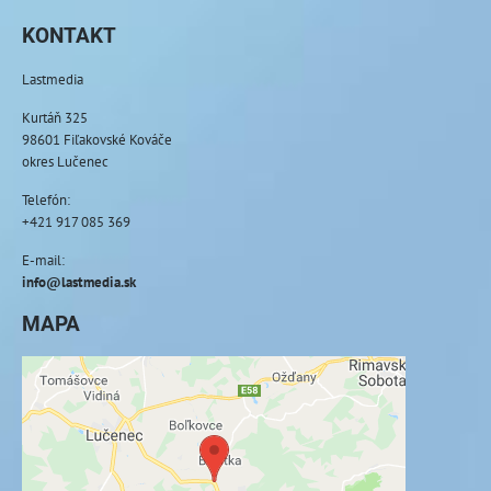
KONTAKT
Lastmedia
Kurtáň 325
98601 Fiľakovské Kováče
okres Lučenec
Telefón:
+421 917 085 369
E-mail:
info@lastmedia.sk
MAPA
Externý obsah je blokovaný Voľbami
súkromia
Prajete si načítať externý obsah?